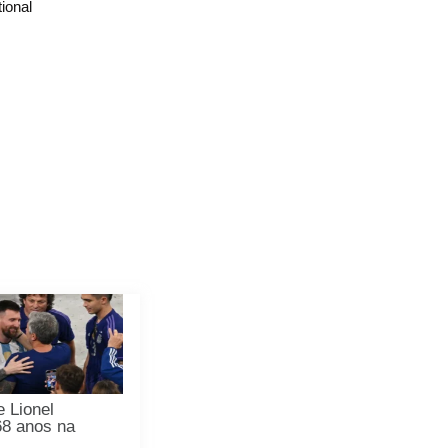
ional
e Lionel
68 anos na