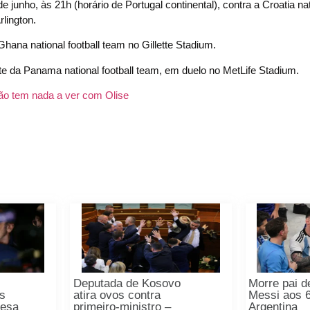
 junho, às 21h (horário de Portugal continental), contra a Croatia nat
lington.
Ghana national football team no Gillette Stadium.
te da Panama national football team, em duelo no MetLife Stadium.
ão tem nada a ver com Olise
Deputada de Kosovo
Morre pai d
s
atira ovos contra
Messi aos 
fesa
primeiro-ministro –
Argentina