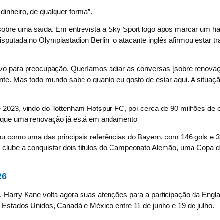
inheiro, de qualquer forma”.
sobre uma saída. Em entrevista à Sky Sport logo após marcar um hat
 disputada no Olympiastadion Berlin, o atacante inglês afirmou estar t
ivo para preocupação. Queríamos adiar as conversas [sobre renovaç
e. Mas todo mundo sabe o quanto eu gosto de estar aqui. A situaçã
e 2023, vindo do Tottenham Hotspur FC, por cerca de 90 milhões de 
ca que uma renovação já está em andamento.
dou como uma das principais referências do Bayern, com 146 gols e 
 o clube a conquistar dois títulos do Campeonato Alemão, uma Copa 
26
Harry Kane volta agora suas atenções para a participação da Engla
 Estados Unidos, Canadá e México entre 11 de junho e 19 de julho.