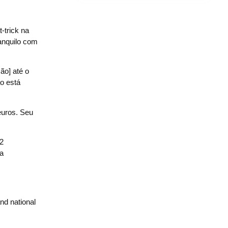
-trick na
ranquilo com
ão] até o
o está
euros. Seu
32
da
nd national