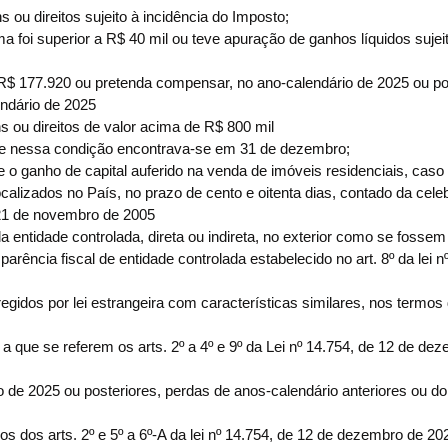
ou direitos sujeito à incidência do Imposto;
 foi superior a R$ 40 mil ou teve apuração de ganhos líquidos sujei
 a R$ 177.920 ou pretenda compensar, no ano-calendário de 2025 ou po
endário de 2025
 ou direitos de valor acima de R$ 800 mil
 e nessa condição encontrava-se em 31 de dezembro;
 o ganho de capital auferido na venda de imóveis residenciais, caso
ocalizados no País, no prazo de cento e oitenta dias, contado da cel
e 21 de novembro de 2005
la entidade controlada, direta ou indireta, no exterior como se fossem
rência fiscal de entidade controlada estabelecido no art. 8º da lei n
regidos por lei estrangeira com características similares, nos termos 
, a que se referem os arts. 2º a 4º e 9º da Lei nº 14.754, de 12 de de
de 2025 ou posteriores, perdas de anos-calendário anteriores ou do
os dos arts. 2º e 5º a 6º-A da lei nº 14.754, de 12 de dezembro de 20