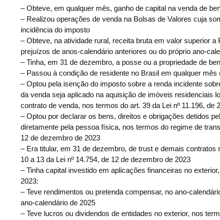
– Obteve, em qualquer mês, ganho de capital na venda de bens 
– Realizou operações de venda na Bolsas de Valores cuja soma
incidência do imposto
– Obteve, na atividade rural, receita bruta em valor superior
prejuízos de anos-calendário anteriores ou do próprio ano-cal
– Tinha, em 31 de dezembro, a posse ou a propriedade de bens
– Passou à condição de residente no Brasil em qualquer mês
– Optou pela isenção do imposto sobre a renda incidente sobre
da venda seja aplicado na aquisição de imóveis residenciais l
contrato de venda, nos termos do art. 39 da Lei nº 11.196, d
– Optou por declarar os bens, direitos e obrigações detidos pe
diretamente pela pessoa física, nos termos do regime de transpa
12 de dezembro de 2023
– Era titular, em 31 de dezembro, de trust e demais contratos 
10 a 13 da Lei nº 14.754, de 12 de dezembro de 2023
– Tinha capital investido em aplicações financeiras no exterior
2023:
– Teve rendimentos ou pretenda compensar, no ano-calendário 
ano-calendário de 2025
– Teve lucros ou dividendos de entidades no exterior, nos term