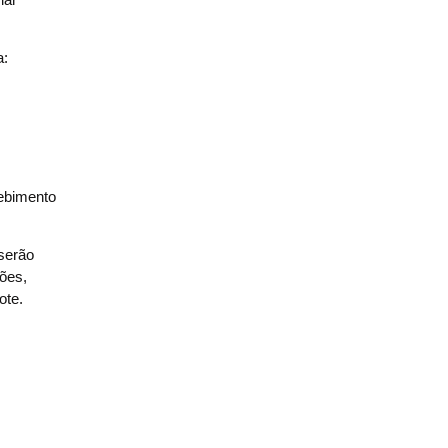
a:
cebimento
 serão
ões,
ote.