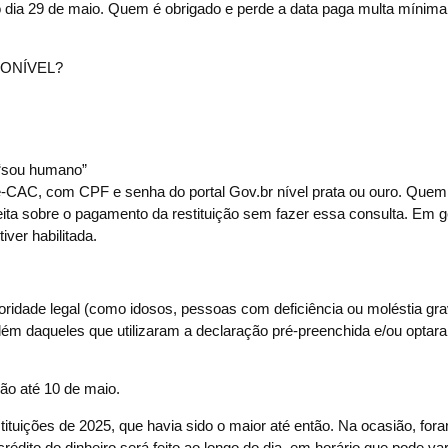
 dia 29 de maio. Quem é obrigado e perde a data paga multa mínim
ONÍVEL?
 “sou humano”
elo e-CAC, com CPF e senha do portal Gov.br nível prata ou ouro. Quem
ta sobre o pagamento da restituição sem fazer essa consulta. Em ge
iver habilitada.
ioridade legal (como idosos, pessoas com deficiência ou moléstia gr
, além daqueles que utilizaram a declaração pré-preenchida e/ou optar
ão até 10 de maio.
ituições de 2025, que havia sido o maior até então. Na ocasião, for
crédito do dinheiro será feito ao longo do dia, em horário que pode var