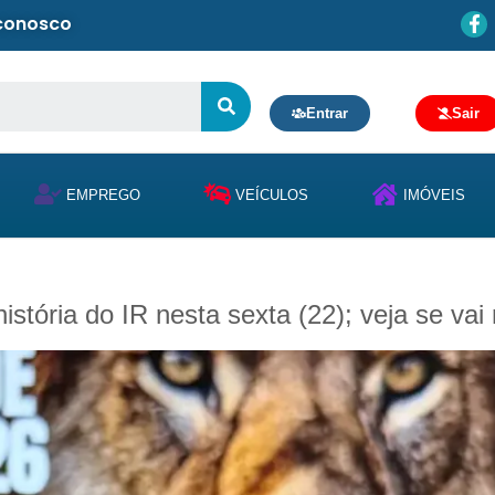
 conosco
Entrar
Sair
EMPREGO
VEÍCULOS
IMÓVEIS
istória do IR nesta sexta (22); veja se vai