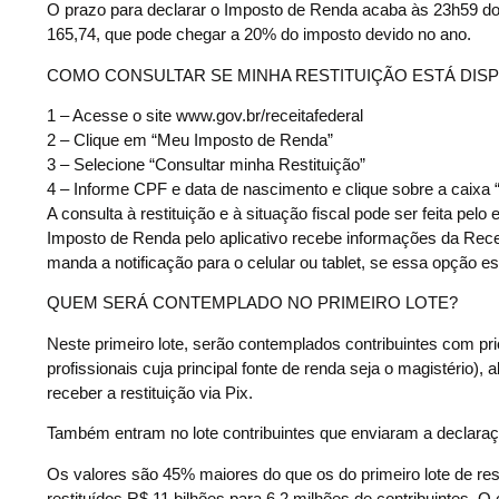
O prazo para declarar o Imposto de Renda acaba às 23h59 do
165,74, que pode chegar a 20% do imposto devido no ano.
COMO CONSULTAR SE MINHA RESTITUIÇÃO ESTÁ DISP
1 – Acesse o site www.gov.br/receitafederal
2 – Clique em “Meu Imposto de Renda”
3 – Selecione “Consultar minha Restituição”
4 – Informe CPF e data de nascimento e clique sobre a caixa
A consulta à restituição e à situação fiscal pode ser feita p
Imposto de Renda pelo aplicativo recebe informações da Recei
manda a notificação para o celular ou tablet, se essa opção est
QUEM SERÁ CONTEMPLADO NO PRIMEIRO LOTE?
Neste primeiro lote, serão contemplados contribuintes com pr
profissionais cuja principal fonte de renda seja o magistério)
receber a restituição via Pix.
Também entram no lote contribuintes que enviaram a declaraç
Os valores são 45% maiores do que os do primeiro lote de rest
restituídos R$ 11 bilhões para 6,2 milhões de contribuintes. O 