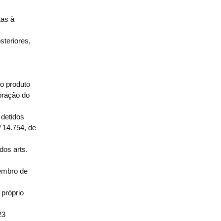
tas à
steriores,
 o produto
ebração do
 detidos
º 14.754, de
dos arts.
zembro de
 próprio
23