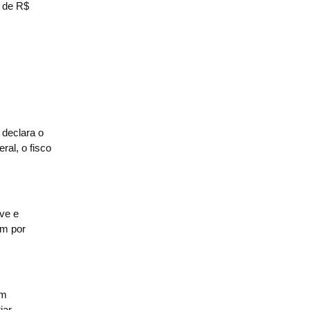
a de R$
 declara o
ral, o fisco
ave e
am por
am
iar