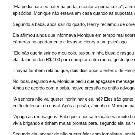
“Ela pedia para eu bater na porta, escutar alguma coisa”, 
episódios. Monique não estava em casa quando as supostas 
Segundo a babá, após sair do quarto, Henry reclamou de dore
Ela afirmou ainda que informava Monique em tempo real sobr
câmeras no apartamento e levasse Henry a um psicólogo.
“Ele não queria sair do meu colo, puxou minha blusa e rasgo
ela, Jairinho deu R$ 100 para comprar outra roupa, gesto que 
Thayná também relatou que, dois dias após o enterro de Henr
No local, segundo ela, Monique pediu que apagasse mensagens d
Ainda de acordo com a babá, houve pressão do então advogad
“A senhora não vai querer incriminar eles, né? Eles são gent
então defensor do casal. Após a prisão, Jairinho e Monique pa
“Apaga as mensagens. Fala que a nossa relação era muito boa”
vivia brigando e tinham malas prontas para, segundo ela, sai
Segundo ela, apesar de não querer falar com jornalistas, aca