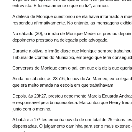
entrevista. E foi exatamente o que eu fiz”, afirmou.
A defesa de Monique questionou se ela havia informado à mãe 
respondeu afirmativamente. No entanto, as mensagens exibida
No sábado (30), o irmão de Monique Medeiros prestou depoimen
depoimento prestado na delegacia pelo advogado.
Durante a oitiva, o irmão disse que Monique sempre trabalh
Tribunal de Contas do Município, emprego que teria conseguid
Conversas de Monique com o pai, em que ela dizia que queria 
Ainda no sábado, às 23h16, foi ouvido Ari Mamed, ex-colega 
que era muito amada na escola em que trabalhavam.
Depois, às 23h27, prestou depoimento Marcia Eduarda Andrad
e responsável pela brinquedoteca. Ela contou que Henry fre
junto com o menino.
A babá é a 17ª testemunha ouvida de um total de 25 –duas te
dispensadas. O julgamento caminha para ser o mais extenso do e