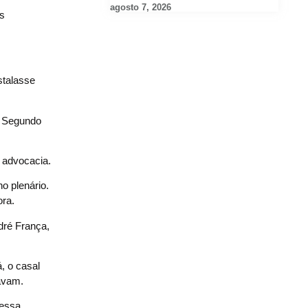
agosto 7, 2026
os
stalasse
. Segundo
 advocacia.
o plenário.
ra.
dré França,
, o casal
iavam.
 essa