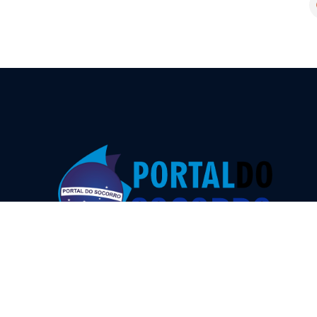
Portal do Socorro
Portais, provedores de conteúdo e outros
serviços de informação na internet