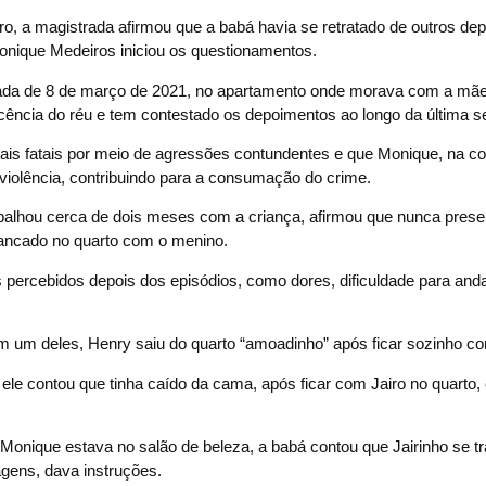
o, a magistrada afirmou que a babá havia se retratado de outros de
Monique Medeiros iniciou os questionamentos.
da de 8 de março de 2021, no apartamento onde morava com a mãe 
nocência do réu e tem contestado os depoimentos ao longo da última 
ais fatais por meio de agressões contundentes e que Monique, na c
a violência, contribuindo para a consumação do crime.
balhou cerca de dois meses com a criança, afirmou que nunca prese
trancado no quarto com o menino.
s percebidos depois dos episódios, como dores, dificuldade para and
m um deles, Henry saiu do quarto “amoadinho” após ficar sozinho co
le contou que tinha caído da cama, após ficar com Jairo no quarto,
Monique estava no salão de beleza, a babá contou que Jairinho se t
gens, dava instruções.