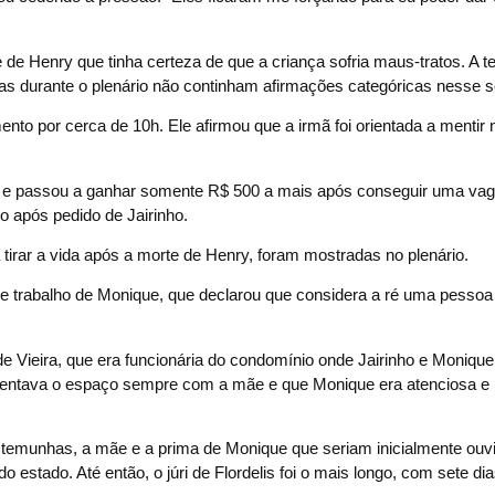
de Henry que tinha certeza de que a criança sofria maus-tratos. A 
s durante o plenário não continham afirmações categóricas nesse s
to por cerca de 10h. Ele afirmou que a irmã foi orientada a mentir 
ou e passou a ganhar somente R$ 500 a mais após conseguir uma va
o após pedido de Jairinho.
tirar a vida após a morte de Henry, foram mostradas no plenário.
de trabalho de Monique, que declarou que considera a ré uma pessoa
e Vieira, que era funcionária do condomínio onde Jairinho e Moniq
quentava o espaço sempre com a mãe e que Monique era atenciosa e 
stemunhas, a mãe e a prima de Monique que seriam inicialmente ouv
stado. Até então, o júri de Flordelis foi o mais longo, com sete dia