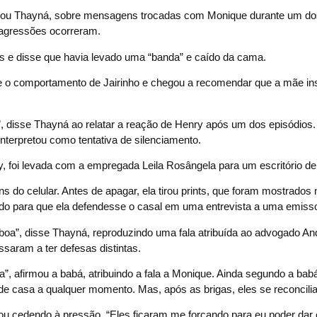
afirmou Thayná, sobre mensagens trocadas com Monique durante um d
agressões ocorreram.
s e disse que havia levado uma “banda” e caído da cama.
e o comportamento de Jairinho e chegou a recomendar que a mãe in
u”, disse Thayná ao relatar a reação de Henry após um dos episódios
interpretou como tentativa de silenciamento.
y, foi levada com a empregada Leila Rosângela para um escritório de
o celular. Antes de apagar, ela tirou prints, que foram mostrados n
o para que ela defendesse o casal em uma entrevista a uma emisso
e boa”, disse Thayná, reproduzindo uma fala atribuída ao advogado An
ssaram a ter defesas distintas.
, afirmou a babá, atribuindo a fala a Monique. Ainda segundo a babá
r de casa a qualquer momento. Mas, após as brigas, eles se reconcil
bou cedendo à pressão. “Eles ficaram me forçando para eu poder dar