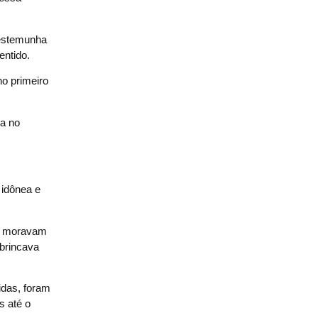
testemunha
entido.
no primeiro
ga no
 idônea e
ue moravam
brincava
idas, foram
s até o