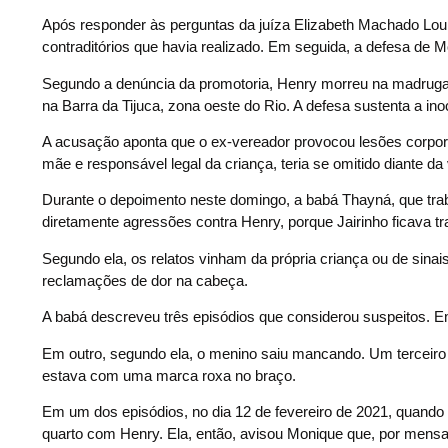
Após responder às perguntas da juíza Elizabeth Machado Lour
contraditórios que havia realizado. Em seguida, a defesa de 
Segundo a denúncia da promotoria, Henry morreu na madruga
na Barra da Tijuca, zona oeste do Rio. A defesa sustenta a i
A acusação aponta que o ex-vereador provocou lesões corpor
mãe e responsável legal da criança, teria se omitido diante d
Durante o depoimento neste domingo, a babá Thayná, que tra
diretamente agressões contra Henry, porque Jairinho ficava 
Segundo ela, os relatos vinham da própria criança ou de sinai
reclamações de dor na cabeça.
A babá descreveu três episódios que considerou suspeitos. E
Em outro, segundo ela, o menino saiu mancando. Um terceiro e
estava com uma marca roxa no braço.
Em um dos episódios, no dia 12 de fevereiro de 2021, quando 
quarto com Henry. Ela, então, avisou Monique que, por mensa