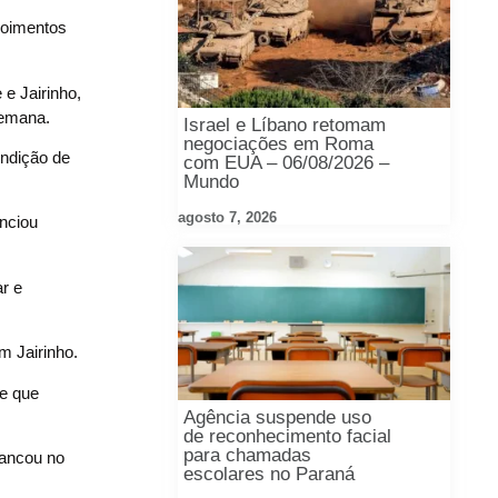
poimentos
e Jairinho,
semana.
Israel e Líbano retomam
negociações em Roma
ondição de
com EUA – 06/08/2026 –
Mundo
agosto 7, 2026
nciou
ar e
m Jairinho.
 e que
Agência suspende uso
de reconhecimento facial
para chamadas
rancou no
escolares no Paraná