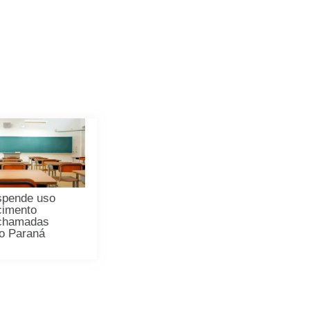
spende uso
cimento
 chamadas
no Paraná