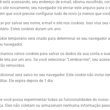
 está acessando, seu endereço de e-mail, idioma escolhido, co
site novamente, seu navegador irá enviar este arquivo para o s
em que você precise configurar tudo de novo (a menos que você
ar por salvar seu nome, e-mail e site nos cookies. Isso visa seu
tário. Estes cookies duram um ano.
ookie temporário será criado para determinar se seu navegador
eu navegador.
iamos vários cookies para salvar os dados da sua conta e suas 
de tela por um ano. Se você selecionar “Lembrar-me”, seu aces
erão removidos.
adicional será salvo no seu navegador. Este cookie não inclui 
tar. Ele expira depois de 1 dia.
ue você possa experimentar todas as funcionalidades do nosso 
nça. Eles não coletam ou armazenam nenhuma informação pesso