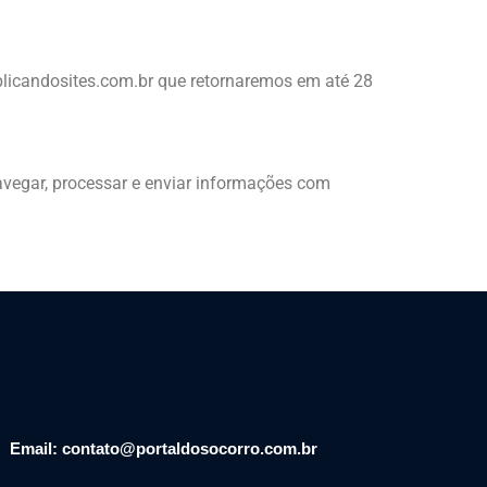
plicandosites.com.br que retornaremos em até 28
navegar, processar e enviar informações com
Email: contato@portaldosocorro.com.br