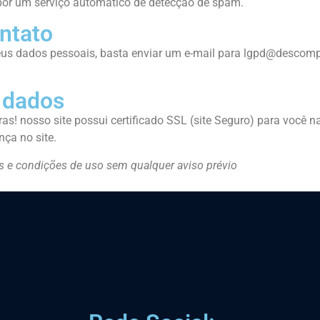
por um serviço automático de detecção de spam.
ntato
 seus dados pessoais, basta enviar um e-mail para lgpd@descom
 dados
as! nosso site possui certificado SSL (site Seguro) para você 
ça no site.
os e condições de uso sem qualquer aviso prévio