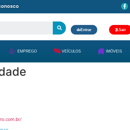
 conosco
Entrar
Sair
EMPREGO
VEÍCULOS
IMÓVEIS
idade
rro.com.br/