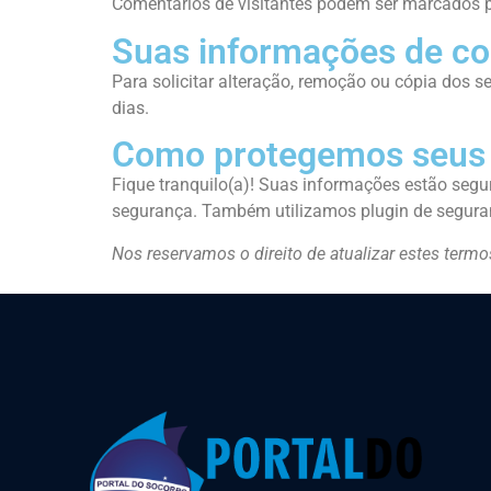
Comentários de visitantes podem ser marcados 
Suas informações de co
Para solicitar alteração, remoção ou cópia dos
dias.
Como protegemos seus
Fique tranquilo(a)! Suas informações estão segur
segurança. Também utilizamos plugin de seguran
Nos reservamos o direito de atualizar estes term