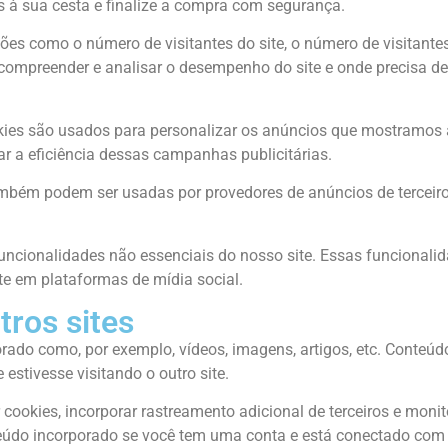
s à sua cesta e finalize a compra com segurança.
s como o número de visitantes do site, o número de visitantes 
 compreender e analisar o desempenho do site e onde precisa de
kies são usados para personalizar os anúncios que mostramos a
a eficiência dessas campanhas publicitárias.
ém podem ser usadas por provedores de anúncios de terceiros 
funcionalidades não essenciais do nosso site. Essas funcional
te em plataformas de mídia social.
tros sites
orado como, por exemplo, vídeos, imagens, artigos, etc. Conteú
stivesse visitando o outro site.
 cookies, incorporar rastreamento adicional de terceiros e moni
eúdo incorporado se você tem uma conta e está conectado com o