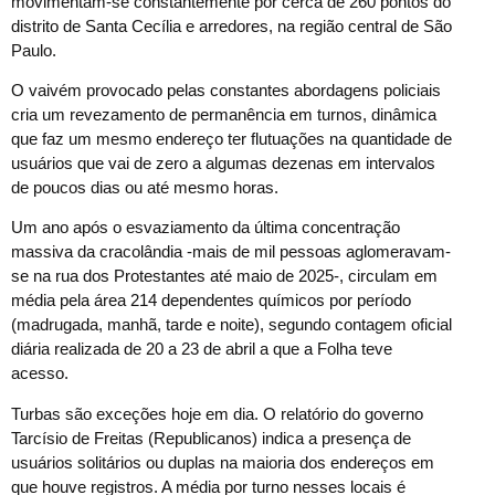
movimentam-se constantemente por cerca de 260 pontos do
distrito de Santa Cecília e arredores, na região central de São
Paulo.
O vaivém provocado pelas constantes abordagens policiais
cria um revezamento de permanência em turnos, dinâmica
que faz um mesmo endereço ter flutuações na quantidade de
usuários que vai de zero a algumas dezenas em intervalos
de poucos dias ou até mesmo horas.
Um ano após o esvaziamento da última concentração
massiva da cracolândia -mais de mil pessoas aglomeravam-
se na rua dos Protestantes até maio de 2025-, circulam em
média pela área 214 dependentes químicos por período
(madrugada, manhã, tarde e noite), segundo contagem oficial
diária realizada de 20 a 23 de abril a que a Folha teve
acesso.
Turbas são exceções hoje em dia. O relatório do governo
Tarcísio de Freitas (Republicanos) indica a presença de
usuários solitários ou duplas na maioria dos endereços em
que houve registros. A média por turno nesses locais é