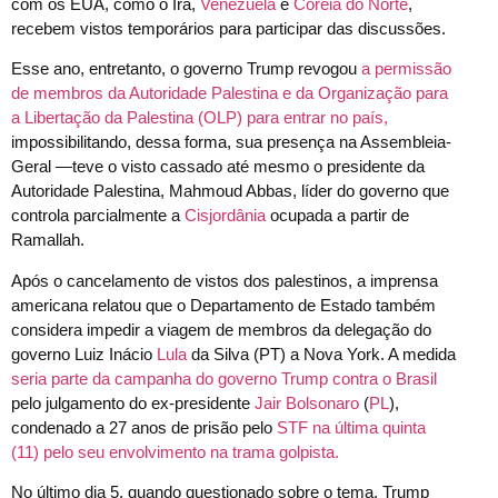
com os EUA, como o Irã,
Venezuela
e
Coreia do Norte
,
recebem vistos temporários para participar das discussões.
Esse ano, entretanto, o governo Trump revogou
a permissão
de membros da Autoridade Palestina e da Organização para
a Libertação da Palestina (OLP) para entrar no país,
impossibilitando, dessa forma, sua presença na Assembleia-
Geral —teve o visto cassado até mesmo o presidente da
Autoridade Palestina, Mahmoud Abbas, líder do governo que
controla parcialmente a
Cisjordânia
ocupada a partir de
Ramallah.
Após o cancelamento de vistos dos palestinos, a imprensa
americana relatou que o Departamento de Estado também
considera impedir a viagem de membros da delegação do
governo Luiz Inácio
Lula
da Silva (PT) a Nova York. A medida
seria parte da campanha do governo Trump contra o Brasil
pelo julgamento do ex-presidente
Jair Bolsonaro
(
PL
),
condenado a 27 anos de prisão pelo
STF
na última quinta
(11) pelo seu envolvimento na trama golpista.
No último dia 5, quando questionado sobre o tema, Trump