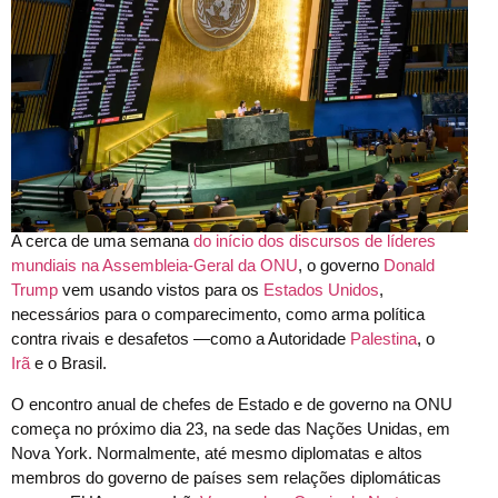
A cerca de uma semana
do início dos discursos de líderes
mundiais na Assembleia-Geral da ONU
, o governo
Donald
Trump
vem usando vistos para os
Estados Unidos
,
necessários para o comparecimento, como arma política
contra rivais e desafetos —como a Autoridade
Palestina
, o
Irã
e o Brasil.
O encontro anual de chefes de Estado e de governo na ONU
começa no próximo dia 23, na sede das Nações Unidas, em
Nova York. Normalmente, até mesmo diplomatas e altos
membros do governo de países sem relações diplomáticas