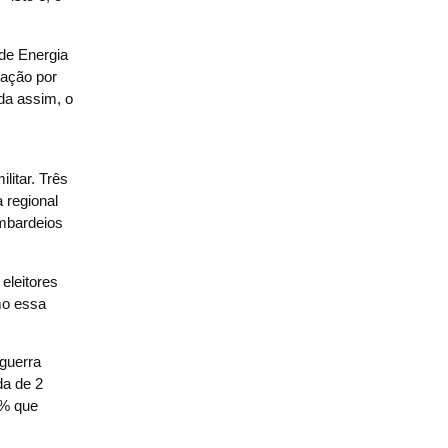
 de Energia
ração por
da assim, o
litar. Três
 regional
ombardeios
eleitores
mo essa
guerra
da de 2
7% que