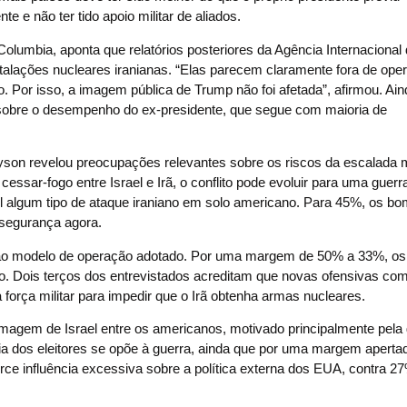
e e não ter tido apoio militar de aliados.
Columbia, aponta que relatórios posteriores da Agência Internacional
stalações nucleares iranianas. “Elas parecem claramente fora de ope
 Por isso, a imagem pública de Trump não foi afetada”, afirmou. Ain
l sobre o desempenho do ex-presidente, que segue com maioria de
yson revelou preocupações relevantes sobre os riscos da escalada mi
sar-fogo entre Israel e Irã, o conflito pode evoluir para uma guerra
 algum tipo de ataque iraniano em solo americano. Para 45%, os b
segurança agora.
ao modelo de operação adotado. Por uma margem de 50% a 33%, os 
o. Dois terços dos entrevistados acreditam que novas ofensivas co
orça militar para impedir que o Irã obtenha armas nucleares.
gem de Israel entre os americanos, motivado principalmente pela 
ria dos eleitores se opõe à guerra, ainda que por uma margem aperta
rce influência excessiva sobre a política externa dos EUA, contra 2