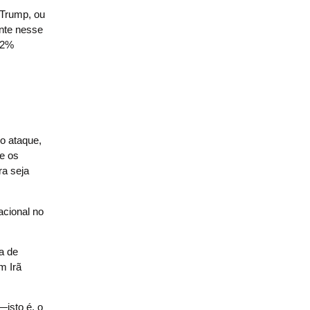
 Trump, ou
ente nesse
62%
o ataque,
e os
ra seja
acional no
a de
m Irã
—isto é, o