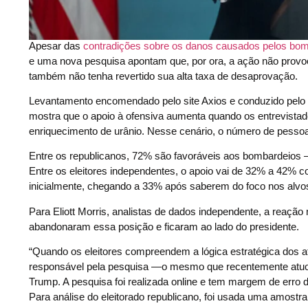
Apesar das
contradições sobre os danos causados pelos bo
e uma nova pesquisa apontam que, por ora, a ação não provo
também não tenha revertido sua alta taxa de desaprovação.
Levantamento encomendado pelo site Axios e conduzido pelo G
mostra que o apoio à ofensiva aumenta quando os entrevista
enriquecimento de urânio. Nesse cenário, o número de pess
Entre os republicanos, 72% são favoráveis aos bombardeios
Entre os eleitores independentes, o apoio vai de 32% a 42% 
inicialmente, chegando a 33% após saberem do foco nos alvos
Para Eliott Morris, analistas de dados independente, a reaçã
abandonaram essa posição e ficaram ao lado do presidente.
“Quando os eleitores compreendem a lógica estratégica dos ata
responsável pela pesquisa —o mesmo que recentemente atuou
Trump. A pesquisa foi realizada online e tem margem de erro
Para análise do eleitorado republicano, foi usada uma amostra