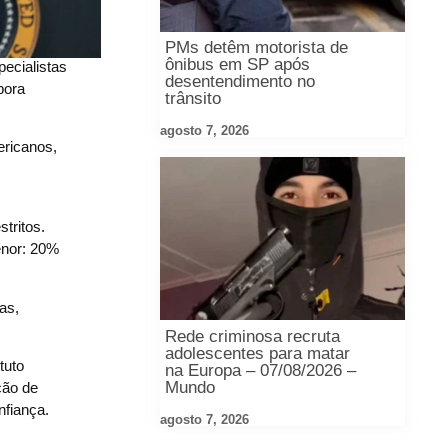
PMs detêm motorista de
ônibus em SP após
pecialistas
desentendimento no
ora
trânsito
agosto 7, 2026
ericanos,
tritos.
enor: 20%
as,
Rede criminosa recruta
adolescentes para matar
tuto
na Europa – 07/08/2026 –
Mundo
ção de
nfiança.
agosto 7, 2026