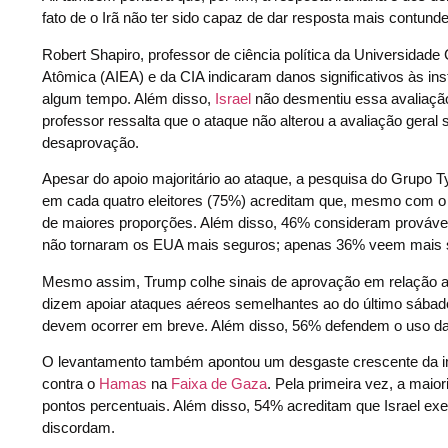
fato de o Irã não ter sido capaz de dar resposta mais contundent
Robert Shapiro, professor de ciência política da Universidade 
Atômica (AIEA) e da CIA indicaram danos significativos às in
algum tempo. Além disso,
Israel
não desmentiu essa avaliação.
professor ressalta que o ataque não alterou a avaliação gera
desaprovação.
Apesar do apoio majoritário ao ataque, a pesquisa do Grupo T
em cada quatro eleitores (75%) acreditam que, mesmo com o ces
de maiores proporções. Além disso, 46% consideram provável
não tornaram os EUA mais seguros; apenas 36% veem mais 
Mesmo assim, Trump colhe sinais de aprovação em relação 
dizem apoiar ataques aéreos semelhantes ao do último sábad
devem ocorrer em breve. Além disso, 56% defendem o uso da f
O levantamento também apontou um desgaste crescente da ima
contra o
Hamas
na
Faixa de Gaza
. Pela primeira vez, a maio
pontos percentuais. Além disso, 54% acreditam que Israel exe
discordam.