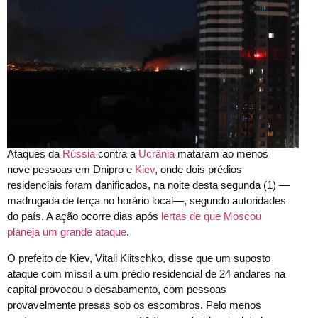
Ataques da
Rússia
contra a
Ucrânia
mataram ao menos
nove pessoas em Dnipro e
Kiev
, onde dois prédios
residenciais foram danificados, na noite desta segunda (1) —
madrugada de terça no horário local—, segundo autoridades
do país. A ação ocorre dias após
lertas de que Moscou
planeja um grande ataque
.
O prefeito de Kiev, Vitali Klitschko, disse que um suposto
ataque com míssil a um prédio residencial de 24 andares na
capital provocou o desabamento, com pessoas
provavelmente presas sob os escombros. Pelo menos