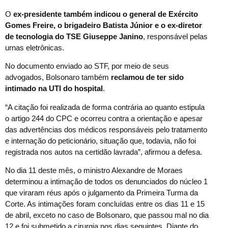
O
ex-presidente também indicou o general de Exército
Gomes Freire, o brigadeiro Batista Júnior e o ex-diretor
de tecnologia do TSE Giuseppe Janino
, responsável pelas
urnas eletrônicas.
No documento enviado ao STF, por meio de seus
advogados, Bolsonaro também
reclamou de ter sido
intimado na UTI do hospital
.
“A citação foi realizada de forma contrária ao quanto estipula
o artigo 244 do CPC e ocorreu contra a orientação e apesar
das advertências dos médicos responsáveis pelo tratamento
e internação do peticionário, situação que, todavia, não foi
registrada nos autos na certidão lavrada”, afirmou a defesa.
No dia 11 deste mês, o ministro Alexandre de Moraes
determinou a intimação de todos os denunciados do núcleo 1
que viraram réus após o julgamento da Primeira Turma da
Corte. As intimações foram concluídas entre os dias 11 e 15
de abril, exceto no caso de Bolsonaro, que passou mal no dia
12 e foi submetido a cirurgia nos dias seguintes. Diante do