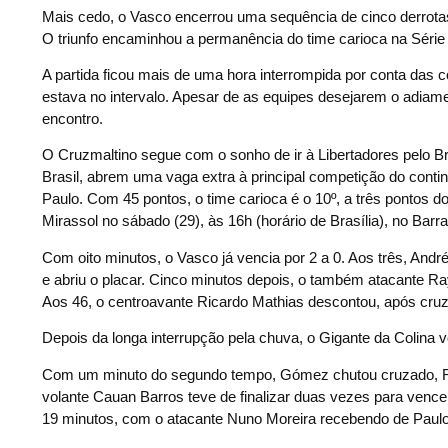
Mais cedo, o Vasco encerrou uma sequência de cinco derrotas
O triunfo encaminhou a permanência do time carioca na Sér
A partida ficou mais de uma hora interrompida por conta das 
estava no intervalo. Apesar de as equipes desejarem o adiamen
encontro.
O Cruzmaltino segue com o sonho de ir à Libertadores pelo Br
Brasil, abrem uma vaga extra à principal competição do contin
Paulo. Com 45 pontos, o time carioca é o 10º, a três pontos do
Mirassol no sábado (29), às 16h (horário de Brasília), no Bar
Com oito minutos, o Vasco já vencia por 2 a 0. Aos três, And
e abriu o placar. Cinco minutos depois, o também atacante Raya
Aos 46, o centroavante Ricardo Mathias descontou, após cru
Depois da longa interrupção pela chuva, o Gigante da Colina vo
Com um minuto do segundo tempo, Gómez chutou cruzado, Raya
volante Cauan Barros teve de finalizar duas vezes para vence
19 minutos, com o atacante Nuno Moreira recebendo de Paulo