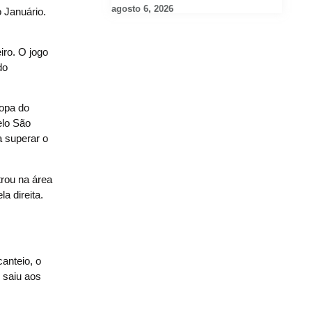
agosto 6, 2026
 Januário.
iro. O jogo
do
Copa do
elo São
a superar o
trou na área
a direita.
anteio, o
 saiu aos