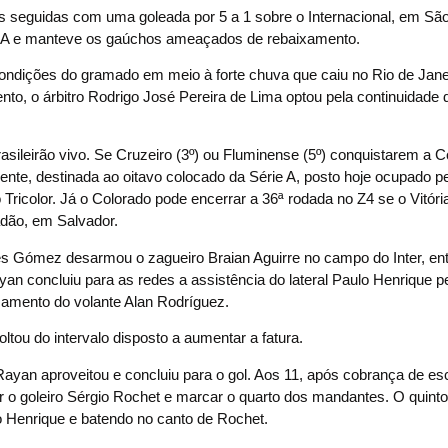
 seguidas com uma goleada por 5 a 1 sobre o Internacional, em São
ie A e manteve os gaúchos ameaçados de rebaixamento.
condições do gramado em meio à forte chuva que caiu no Rio de Jane
to, o árbitro Rodrigo José Pereira de Lima optou pela continuidade 
asileirão vivo. Se Cruzeiro (3º) ou Fluminense (5º) conquistarem a 
ente, destinada ao oitavo colocado da Série A, posto hoje ocupado p
 Tricolor. Já o Colorado pode encerrar a 36ª rodada no Z4 se o Vitóri
radão, em Salvador.
rés Gómez desarmou o zagueiro Braian Aguirre no campo do Inter, en
n concluiu para as redes a assistência do lateral Paulo Henrique pel
zamento do volante Alan Rodríguez.
ltou do intervalo disposto a aumentar a fatura.
n aproveitou e concluiu para o gol. Aos 11, após cobrança de esc
r o goleiro Sérgio Rochet e marcar o quarto dos mandantes. O quinto
 Henrique e batendo no canto de Rochet.