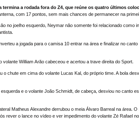
a termina a rodada fora do Z4, que reúne os quatro últimos colo
lanterna, com 17 pontos, sem mais chances de permanecer na primeir
ão no joelho esquerdo, Neymar não somente foi relacionado como in
ntista.
verteu a jogada para o camisa 10 entrar na área e finalizar no cant
 volante William Arão cabeceou e acertou a trave direita do Sport.
u o chute em cima do volante Lucas Kal, do próprio time. A bola desvi
a esquerda e o volante João Schmidt, de cabeça, desviou no canto e
lateral Matheus Alexandre derrubou o meia Álvaro Barreal na área. O 
ós rever o lance no vídeo e ver impedimento do volante Zé Rafael no