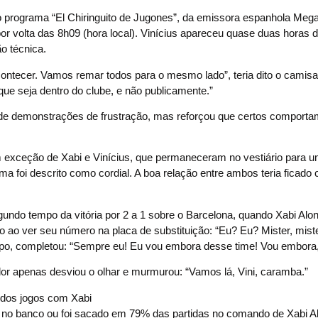
no programa “El Chiringuito de Jugones”, da emissora espanhola Mega
r volta das 8h09 (hora local). Vinícius apareceu quase duas horas de
ão técnica.
ontecer. Vamos remar todos para o mesmo lado”, teria dito o camisa
que seja dentro do clube, e não publicamente.”
ende demonstrações de frustração, mas reforçou que certos comport
m exceção de Xabi e Vinícius, que permaneceram no vestiário para 
ima foi descrito como cordial. A boa relação entre ambos teria ficado 
ndo tempo da vitória por 2 a 1 sobre o Barcelona, quando Xabi Alon
ão ao ver seu número na placa de substituição: “Eu? Eu? Mister, miste
mpo, completou: “Sempre eu! Eu vou embora desse time! Vou embora,
dor apenas desviou o olhar e murmurou: “Vamos lá, Vini, caramba.”
u no banco ou foi sacado em 79% das partidas no comando de Xabi A