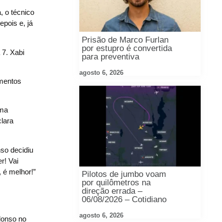
, o técnico
pois e, já
Prisão de Marco Furlan
por estupro é convertida
 7. Xabi
para preventiva
agosto 6, 2026
amentos
uma
clara
so decidiu
r! Vai
 é melhor!”
Pilotos de jumbo voam
por quilômetros na
direção errada –
06/08/2026 – Cotidiano
agosto 6, 2026
lonso no