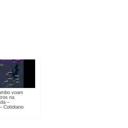
 jumbo voam
tros na
ada –
– Cotidiano