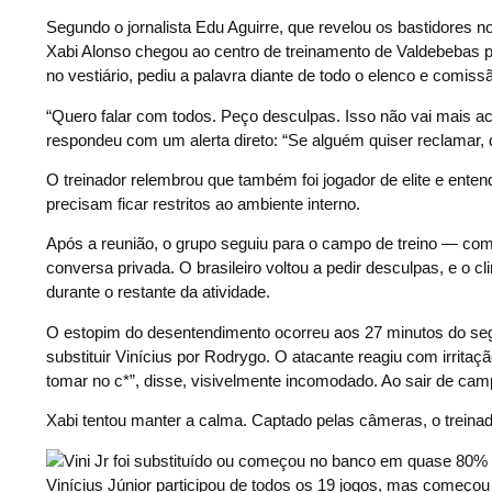
Segundo o jornalista Edu Aguirre, que revelou os bastidores 
Xabi Alonso chegou ao centro de treinamento de Valdebebas po
no vestiário, pediu a palavra diante de todo o elenco e comiss
“Quero falar com todos. Peço desculpas. Isso não vai mais ac
respondeu com um alerta direto: “Se alguém quiser reclamar, 
O treinador relembrou que também foi jogador de elite e ent
precisam ficar restritos ao ambiente interno.
Após a reunião, o grupo seguiu para o campo de treino — co
conversa privada. O brasileiro voltou a pedir desculpas, e o cl
durante o restante da atividade.
O estopim do desentendimento ocorreu aos 27 minutos do segu
substituir Vinícius por Rodrygo. O atacante reagiu com irritaç
tomar no c*”, disse, visivelmente incomodado. Ao sair de ca
Xabi tentou manter a calma. Captado pelas câmeras, o treina
Vinícius Júnior participou de todos os 19 jogos, mas começo