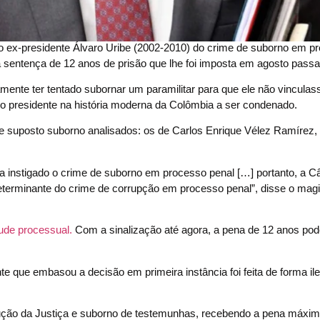
) o ex-presidente Álvaro Uribe (2002-2010) do crime de suborno em p
sentença de 12 anos de prisão que lhe foi imposta em agosto passa
mente ter tentado subornar um paramilitar para que ele não vinculas
eiro presidente na história moderna da Colômbia a ser condenado.
 suposto suborno analisados: os de Carlos Enrique Vélez Ramírez, 
nha instigado o crime de suborno em processo penal […] portanto, a 
erminante do crime de corrupção em processo penal”, disse o magi
aude processual.
Com a sinalização até agora, a pena de 12 anos pod
e que embasou a decisão em primeira instância foi feita de forma ile
ção da Justiça e suborno de testemunhas, recebendo a pena máxima 