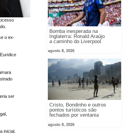
rocesso
do.
Bomba inesperada na
Inglaterra: Ronald Araújo
se o ex-
a caminho do Liverpool
agosto 8, 2026
Eurídice
Câmara
strado
eria ser
Cristo, Bondinho e outros
pontos turísticos são
gal,
fechados por ventania
agosto 8, 2026
inicial.