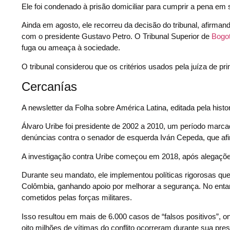
Ele foi condenado à prisão domiciliar para cumprir a pena em
Ainda em agosto, ele recorreu da decisão do tribunal, afirman
com o presidente Gustavo Petro. O Tribunal Superior de
Bogo
fuga ou ameaça à sociedade.
O tribunal considerou que os critérios usados pela juíza de pr
Cercanías
A newsletter da Folha sobre América Latina, editada pela histo
Álvaro Uribe foi presidente de 2002 a 2010, um período marca
denúncias contra o senador de esquerda Iván Cepeda, que afir
A investigação contra Uribe começou em 2018, após alegaçõe
Durante seu mandato, ele implementou políticas rigorosas que
Colômbia, ganhando apoio por melhorar a segurança. No entan
cometidos pelas forças militares.
Isso resultou em mais de 6.000 casos de “falsos positivos”, 
oito milhões de vítimas do conflito ocorreram durante sua pres