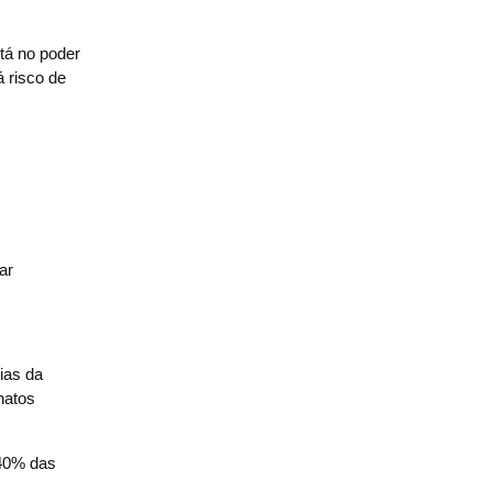
stá no poder
á risco de
ar
ias da
natos
 40% das