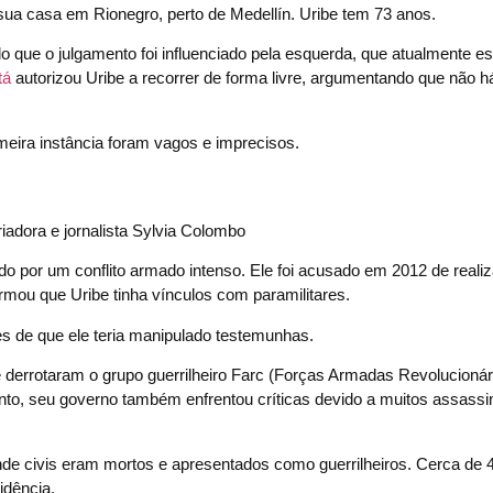
 sua casa em Rionegro, perto de Medellín. Uribe tem 73 anos.
do que o julgamento foi influenciado pela esquerda, que atualmente e
tá
autorizou Uribe a recorrer de forma livre, argumentando que não h
imeira instância foram vagos e imprecisos.
riadora e jornalista Sylvia Colombo
do por um conflito armado intenso. Ele foi acusado em 2012 de realiz
mou que Uribe tinha vínculos com paramilitares.
s de que ele teria manipulado testemunhas.
 derrotaram o grupo guerrilheiro Farc (Forças Armadas Revolucionár
to, seu governo também enfrentou críticas devido a muitos assassi
onde civis eram mortos e apresentados como guerrilheiros. Cerca de
idência.