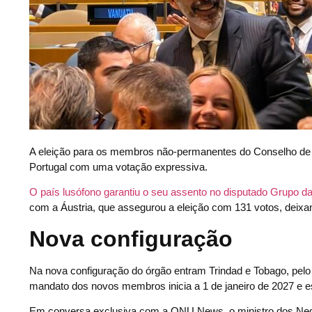
A eleição para os membros não-permanentes do Conselho de 
Portugal com uma votação expressiva.
O país lusófono garantiu o seu assento no disputado Grupo d
com a Áustria, que assegurou a eleição com 131 votos, deixan
Nova configuração
Na nova configuração do órgão entram Trindad e Tobago, pelo
mandato dos novos membros inicia a 1 de janeiro de 2027 e 
Em conversa exclusiva com a ONU News, o ministro dos Negóc