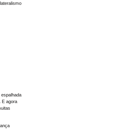
lateralismo
o espalhada
. E agora
muitas
rança