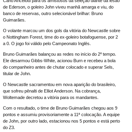
Carlo Ancelotti para os amistosos da seleção diante da lesão
de Ederson, o goleiro John viveu manhã amarga e viu, do
banco de reservas, outro selecionável brilhar: Bruno
Guimarães.
O volante marcou um dos gols da vitória do Newcastle sobre
o Nottingham Forest, time do ex-goleiro botafoguense, por 2
a 0. O jogo foi válido pelo Campeonato Inglês.
Bruno Guimarães balançou as redes no início do 2º tempo.
Ele desarmou Gibbs-White, acionou Burn e recebeu a bola
do companheiro antes de chutar colocado e superar Sels,
titular de John.
O Newcastle sacramentou em nova aparição do brasileiro,
que sofreu pênalti de Elliot Anderson. Na cobrança,
Woltemade decretou a vitória para os mandantes.
Com o resultado, o time de Bruno Guimarães chegou aos 9
pontos e assumiu provisoriamente a 11ª colocação. A equipe
de John, por outro lado, estacionou nos 5 pontos e está perto
do Z3.