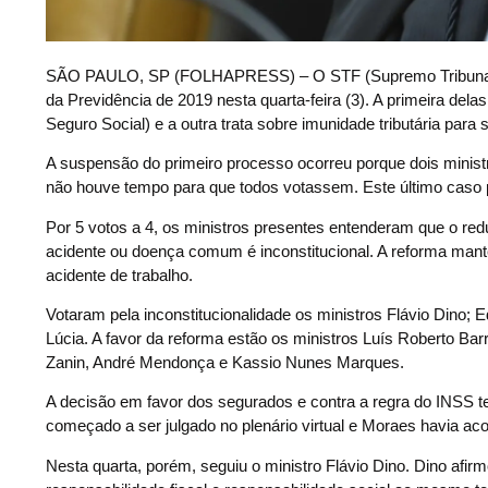
S
ÃO PAULO, SP (FOLHAPRESS) – O STF (Supremo Tribunal Fe
da Previdência de 2019 nesta quarta-feira (3). A primeira dela
Seguro Social) e a outra trata sobre imunidade tributária par
A suspensão do primeiro processo ocorreu porque dois minis
não houve tempo para que todos votassem. Este último caso p
Por 5 votos a 4, os ministros presentes entenderam que o re
acidente ou doença comum é inconstitucional. A reforma mant
acidente de trabalho.
Votaram pela inconstitucionalidade os ministros Flávio Dino;
Lúcia. A favor da reforma estão os ministros Luís Roberto Barr
Zanin, André Mendonça e Kassio Nunes Marques.
A decisão em favor dos segurados e contra a regra do INSS t
começado a ser julgado no plenário virtual e Moraes havia ac
Nesta quarta, porém, seguiu o ministro Flávio Dino. Dino afir