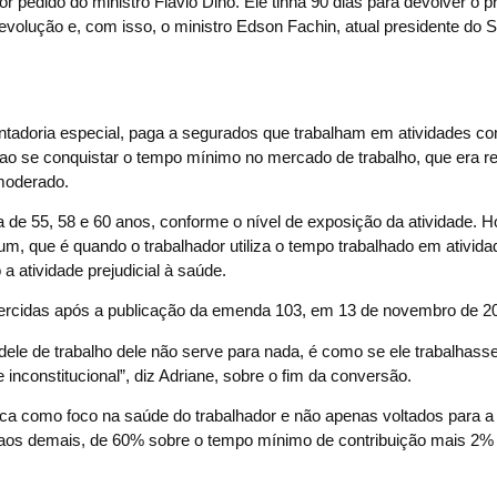
r pedido do ministro Flávio Dino. Ele tinha 90 dias para devolver o 
evolução e, com isso, o ministro Edson Fachin, atual presidente do 
ntadoria especial, paga a segurados que trabalham em atividades c
s ao se conquistar o tempo mínimo no mercado de trabalho, que era r
 moderado.
de 55, 58 e 60 anos, conforme o nível de exposição da atividade. 
 que é quando o trabalhador utiliza o tempo trabalhado em ativida
 atividade prejudicial à saúde.
xercidas após a publicação da emenda 103, em 13 de novembro de 2
 dele de trabalho dele não serve para nada, é como se ele trabalhas
inconstitucional”, diz Adriane, sobre o fim da conversão.
época como foco na saúde do trabalhador e não apenas voltados para a
ual aos demais, de 60% sobre o tempo mínimo de contribuição mais 2%