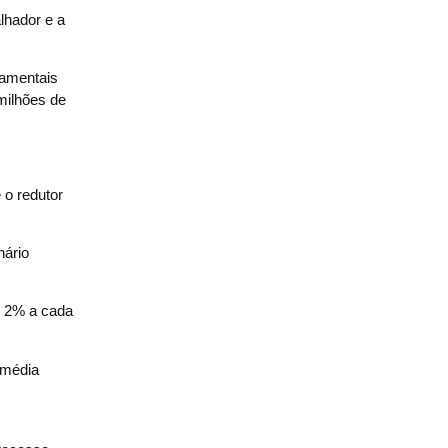
lhador e a
damentais
 milhões de
 o redutor
nário
s 2% a cada
 média