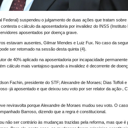
deral) suspendeu o julgamento de duas ações que tratam sobre 
s contesta o cálculo da aposentadoria por invalidez do INSS (Instituto
a servidores aposentados por doença grave.
tros estavam ausentes, Gilmar Mendes e Luiz Fux. No caso da segu
ode ser retomado na sessão desta quinta (4).
dutor de 40% aplicado na aposentadoria por incapacidade permanent
ém cálculo mais vantajoso quando a invalidez é decorrente de doen
 Edson Fachin, presidente do STF; Alexandre de Moraes; Dias Toffoli 
oso -já aposentado e que deixou seu voto por ser relator da ação-, C
eve reviravolta porque Alexandre de Moraes mudou seu voto. O caso 
ompanhado Barroso, dizendo que a regra é constitucional.
mou não ser contrário às mudanças trazidas pela reforma, mas que é p