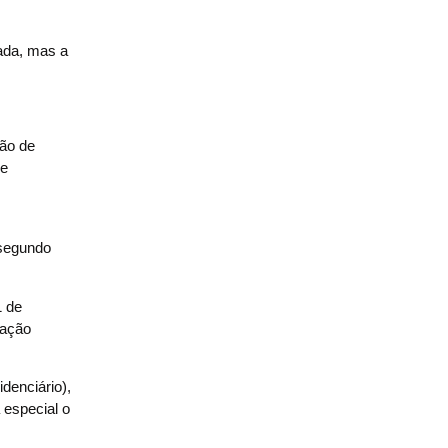
rada, mas a
são de
 e
 segundo
1 de
ração
denciário),
 especial o