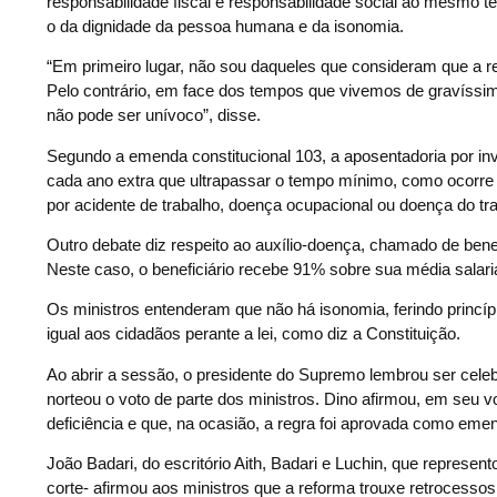
responsabilidade fiscal e responsabilidade social ao mesmo t
o da dignidade da pessoa humana e da isonomia.
“Em primeiro lugar, não sou daqueles que consideram que a r
Pelo contrário, em face dos tempos que vivemos de gravíssi
não pode ser unívoco”, disse.
Segundo a emenda constitucional 103, a aposentadoria por in
cada ano extra que ultrapassar o tempo mínimo, como ocorre
por acidente de trabalho, doença ocupacional ou doença do tra
Outro debate diz respeito ao auxílio-doença, chamado de bene
Neste caso, o beneficiário recebe 91% sobre sua média salar
Os ministros entenderam que não há isonomia, ferindo princíp
igual aos cidadãos perante a lei, como diz a Constituição.
Ao abrir a sessão, o presidente do Supremo lembrou ser celeb
norteou o voto de parte dos ministros. Dino afirmou, em seu v
deficiência e que, na ocasião, a regra foi aprovada como emen
João Badari, do escritório Aith, Badari e Luchin, que represen
corte- afirmou aos ministros que a reforma trouxe retrocesso