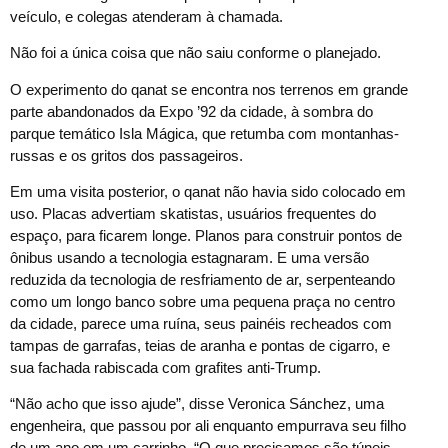
veículo, e colegas atenderam à chamada.
Não foi a única coisa que não saiu conforme o planejado.
O experimento do qanat se encontra nos terrenos em grande
parte abandonados da Expo ’92 da cidade, à sombra do
parque temático Isla Mágica, que retumba com montanhas-
russas e os gritos dos passageiros.
Em uma visita posterior, o qanat não havia sido colocado em
uso. Placas advertiam skatistas, usuários frequentes do
espaço, para ficarem longe. Planos para construir pontos de
ônibus usando a tecnologia estagnaram. E uma versão
reduzida da tecnologia de resfriamento de ar, serpenteando
como um longo banco sobre uma pequena praça no centro
da cidade, parece uma ruína, seus painéis recheados com
tampas de garrafas, teias de aranha e pontas de cigarro, e
sua fachada rabiscada com grafites anti-Trump.
“Não acho que isso ajude”, disse Veronica Sánchez, uma
engenheira, que passou por ali enquanto empurrava seu filho
de um ano em um carrinho. “O que precisamos são túneis,