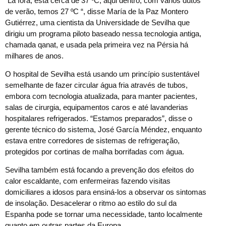
“Lá fora, está cerca de 37 ºC; aqui dentro, com vários dutos
de verão, temos 27 ºC “, disse María de la Paz Montero
Gutiérrez, uma cientista da Universidade de Sevilha que
dirigiu um programa piloto baseado nessa tecnologia antiga,
chamada qanat, e usada pela primeira vez na Pérsia há
milhares de anos.
O hospital de Sevilha está usando um princípio sustentável
semelhante de fazer circular água fria através de tubos,
embora com tecnologia atualizada, para manter pacientes,
salas de cirurgia, equipamentos caros e até lavanderias
hospitalares refrigerados. “Estamos preparados”, disse o
gerente técnico do sistema, José García Méndez, enquanto
estava entre corredores de sistemas de refrigeração,
protegidos por cortinas de malha borrifadas com água.
Sevilha também está focando a prevenção dos efeitos do
calor escaldante, com enfermeiras fazendo visitas
domiciliares a idosos para ensiná-los a observar os sintomas
de insolação. Desacelerar o ritmo ao estilo do sul da
Espanha pode se tornar uma necessidade, tanto localmente
quanto em outras partes da Europa.