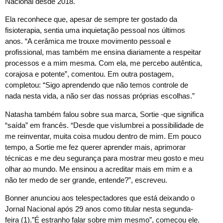
Nacional desde 2018.
Ela reconhece que, apesar de sempre ter gostado da
fisioterapia, sentia uma inquietação pessoal nos últimos
anos. “A cerâmica me trouxe movimento pessoal e
profissional, mas também me ensina diariamente a respeitar
processos e a mim mesma. Com ela, me percebo autêntica,
corajosa e potente”, comentou. Em outra postagem,
completou: “Sigo aprendendo que não temos controle de
nada nesta vida, a não ser das nossas próprias escolhas.”
Natasha também falou sobre sua marca, Sortie -que significa
“saída” em francês. “Desde que vislumbrei a possibilidade de
me reinventar, muita coisa mudou dentro de mim. Em pouco
tempo, a Sortie me fez querer aprender mais, aprimorar
técnicas e me deu segurança para mostrar meu gosto e meu
olhar ao mundo. Me ensinou a acreditar mais em mim e a
não ter medo de ser grande, entende?”, escreveu.
Bonner anunciou aos telespectadores que está deixando o
Jornal Nacional após 29 anos como titular nesta segunda-
feira (1).”É estranho falar sobre mim mesmo”, começou ele.