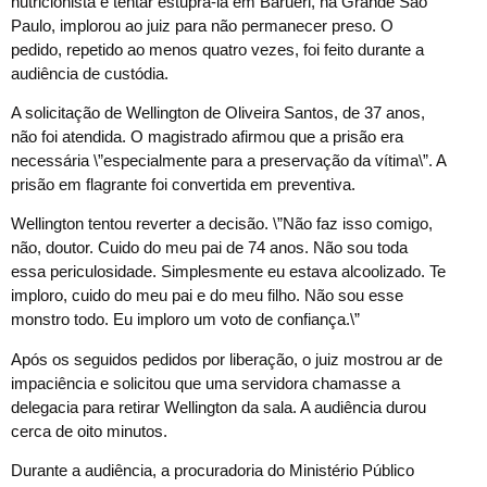
nutricionista e tentar estuprá-la em Barueri, na Grande São
Paulo, implorou ao juiz para não permanecer preso. O
pedido, repetido ao menos quatro vezes, foi feito durante a
audiência de custódia.
A solicitação de Wellington de Oliveira Santos, de 37 anos,
não foi atendida. O magistrado afirmou que a prisão era
necessária \”especialmente para a preservação da vítima\”. A
prisão em flagrante foi convertida em preventiva.
Wellington tentou reverter a decisão. \”Não faz isso comigo,
não, doutor. Cuido do meu pai de 74 anos. Não sou toda
essa periculosidade. Simplesmente eu estava alcoolizado. Te
imploro, cuido do meu pai e do meu filho. Não sou esse
monstro todo. Eu imploro um voto de confiança.\”
Após os seguidos pedidos por liberação, o juiz mostrou ar de
impaciência e solicitou que uma servidora chamasse a
delegacia para retirar Wellington da sala. A audiência durou
cerca de oito minutos.
Durante a audiência, a procuradoria do Ministério Público