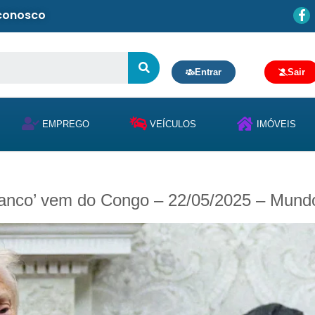
 conosco
Entrar
Sair
EMPREGO
VEÍCULOS
IMÓVEIS
ranco’ vem do Congo – 22/05/2025 – Mund