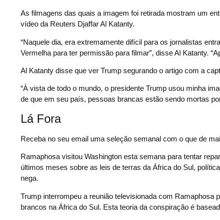
As filmagens das quais a imagem foi retirada mostram um en
vídeo da Reuters Djaffar Al Katanty.
“Naquele dia, era extremamente difícil para os jornalistas 
Vermelha para ter permissão para filmar”, disse Al Katanty. “
Al Katanty disse que ver Trump segurando o artigo com a capt
“À vista de todo o mundo, o presidente Trump usou minha im
de que em seu país, pessoas brancas estão sendo mortas por 
Lá Fora
Receba no seu email uma seleção semanal com o que de mai
Ramaphosa visitou Washington esta semana para tentar repar
últimos meses sobre as leis de terras da África do Sul, políti
nega.
Trump interrompeu a reunião televisionada com Ramaphosa par
brancos na África do Sul. Esta teoria da conspiração é basea