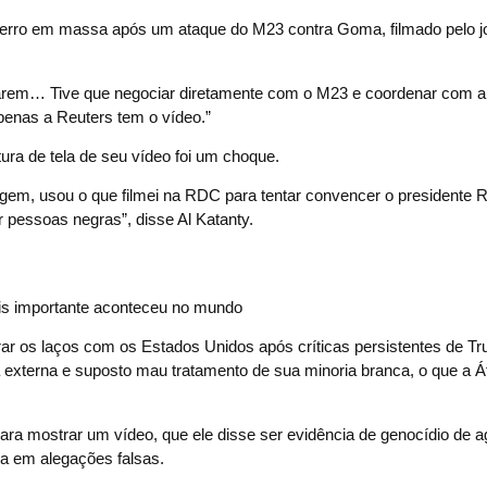
terro em massa após um ataque do M23 contra Goma, filmado pelo jo
entrarem… Tive que negociar diretamente com o M23 e coordenar com 
Apenas a Reuters tem o vídeo.”
ura de tela de seu vídeo foi um choque.
agem, usou o que filmei na RDC para tentar convencer o president
pessoas negras”, disse Al Katanty.
s importante aconteceu no mundo
ar os laços com os Estados Unidos após críticas persistentes de T
ca externa e suposto mau tratamento de sua minoria branca, o que a Á
a mostrar um vídeo, que ele disse ser evidência de genocídio de ag
da em alegações falsas.