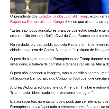
O presidente dos
Estados Unidos
,
Donald Trump
, exibiu uma
República Democrática do Congo
dizendo que ele seria uma 
“Estes são todos agricultores brancos que estão sendo ente
uma reunião tensa no Salão Oval da Casa Branca com o presi
Na verdade, o vídeo, publicado pela Reuters em 3 de feverei
cidade congolesa de Goma. A imagem foi retirada de filmagen
O post do blog mostrado a Ramaphosa por Trump durante a reu
americano, e tratava de conflitos e tensões raciais na África 
O post não legendou a imagem, mas a identificou como uma “
a República Democrática do Congo no YouTube, que creditava
Andrea Widburg, editora-chefe do American Thinker e autora
Trump havia “identificado incorretamente a imagem”.
Ela acrescentou, no entanto, que o post, que se referia ao q
Ramaphosa, havia “apontado a crescente pressão exercida sob