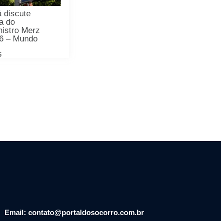
 discute
a do
nistro Merz
26 – Mundo
6
Email: contato@portaldosocorro.com.br