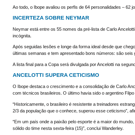
Ao todo, o Ibope avaliou os perfis de 64 personalidades – 62 
INCERTEZA SOBRE NEYMAR
Neymar está entre os 55 nomes da pré-lista de Carlo Ancelotti
incógnita.
Após seguidas lesões e longe da forma ideal desde que cheg
últimas semanas e tem apresentado bons números: são seis g
A lista final para a Copa será divulgada por Ancelotti na segund
ANCELOTTI SUPERA CETICISMO
O Ibope destaca o crescimento e a consolidação de Carlo An
com técnicos brasileiros. O último havia sido o argentino Fil
“Historicamente, o brasileiro é resistente a treinadores estra
2/3 da população que o conhece, superou esse ceticismo”, af
“Em um país onde a paixão pelo esporte é a maior do mundo, 
sólido do time nesta sexta-feira (15)”, conclui Wanderley.