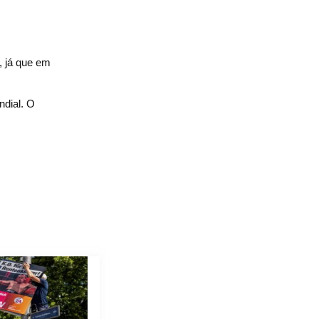
, já que em
dial. O