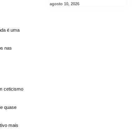
agosto 10, 2026
inda é uma
os nas
m ceticismo
 de quase
tivo mais