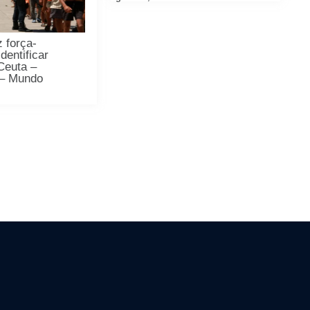
 força-
identificar
Ceuta –
 – Mundo