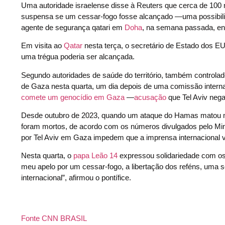
Uma autoridade israelense disse à Reuters que cerca de 100 
suspensa se um cessar-fogo fosse alcançado —uma possibilida
agente de segurança qatari em
Doha
, na semana passada, en
Em visita ao
Qatar
nesta terça, o secretário de Estado dos EU
uma trégua poderia ser alcançada.
Segundo autoridades de saúde do território, também controla
de Gaza nesta quarta, um dia depois de uma comissão intern
comete um genocídio em Gaza
—
acusação
que Tel Aviv nega
Desde outubro de 2023, quando um ataque do Hamas matou mai
foram mortos, de acordo com os números divulgados pelo Mini
por Tel Aviv em Gaza impedem que a imprensa internacional v
Nesta quarta, o
papa Leão 14
expressou solidariedade com o
meu apelo por um cessar-fogo, a libertação dos reféns, uma so
internacional”, afirmou o pontífice.
Fonte CNN BRASIL