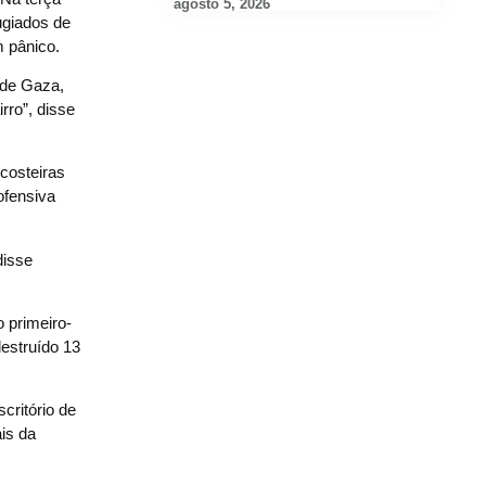
agosto 5, 2026
ugiados de
m pânico.
 de Gaza,
rro”, disse
costeiras
ofensiva
disse
o primeiro-
estruído 13
critório de
ais da