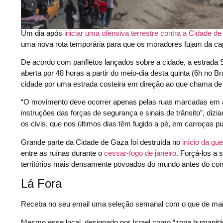
Um dia após
iniciar uma ofensiva terrestre contra a Cidade d
uma nova rota temporária para que os moradores fujam da capita
De acordo com panfletos lançados sobre a cidade, a estrada S
aberta por 48 horas a partir do meio-dia desta quinta (6h no 
cidade por uma estrada costeira em direção ao que chama de 
“O movimento deve ocorrer apenas pelas ruas marcadas em am
instruções das forças de segurança e sinais de trânsito”, di
os civis, que nos últimos dias têm fugido a pé, em carroças 
Grande parte da Cidade de Gaza foi destruída no
início da gu
entre as ruínas durante o
cessar-fogo de janeiro
. Forçá-los a 
territórios mais densamente povoados do mundo antes do con
Lá Fora
Receba no seu email uma seleção semanal com o que de mai
Mesmo esse local, designado por Israel como “zona humanitár