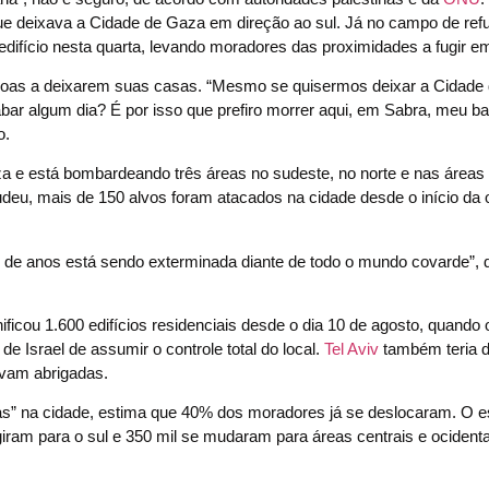
e deixava a Cidade de Gaza em direção ao sul. Já no campo de ref
 edifício nesta quarta, levando moradores das proximidades a fugir e
soas a deixarem suas casas. “Mesmo se quisermos deixar a Cidade
ar algum dia? É por isso que prefiro morrer aqui, em Sabra, meu bai
o.
aza e está bombardeando três áreas no sudeste, no norte e nas áreas 
deu, mais de 150 alvos foram atacados na cidade desde o início da 
de anos está sendo exterminada diante de todo o mundo covarde”, 
anificou 1.600 edifícios residenciais desde o dia 10 de agosto, quando 
 de Israel de assumir o controle total do local.
Tel Aviv
também teria d
vam abrigadas.
mas” na cidade, estima que 40% dos moradores já se deslocaram. O es
igiram para o sul e 350 mil se mudaram para áreas centrais e ocident