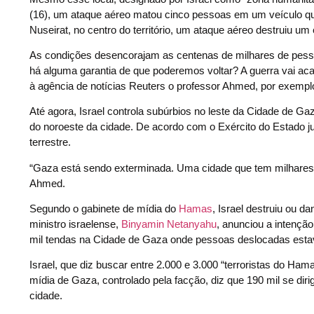
(16), um ataque aéreo matou cinco pessoas em um veículo qu
Nuseirat, no centro do território, um ataque aéreo destruiu um
As condições desencorajam as centenas de milhares de pes
há alguma garantia de que poderemos voltar? A guerra vai acab
à agência de notícias Reuters o professor Ahmed, por exempl
Até agora, Israel controla subúrbios no leste da Cidade de G
do noroeste da cidade. De acordo com o Exército do Estado ju
terrestre.
“Gaza está sendo exterminada. Uma cidade que tem milhares 
Ahmed.
Segundo o gabinete de mídia do
Hamas
, Israel destruiu ou d
ministro israelense,
Binyamin Netanyahu
, anunciou a intenção
mil tendas na Cidade de Gaza onde pessoas deslocadas esta
Israel, que diz buscar entre 2.000 e 3.000 “terroristas do Ha
mídia de Gaza, controlado pela facção, diz que 190 mil se dir
cidade.