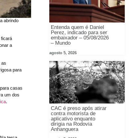
va abrindo
Entenda quem é Daniel
Perez, indicado para ser
embaixador – 05/08/2026
 ficará
– Mundo
onar a
agosto 5, 2026
 as
rigosa para
 para casas
era um dos
ica
.
CAC é preso após atirar
contra motorista de
aplicativo enquanto
dirigia na Rodovia
Anhanguera
 Na terça