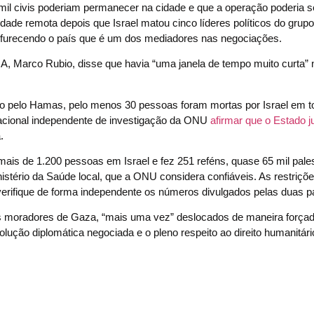
mil civis poderiam permanecer na cidade e que a operação poderia s
de remota depois que Israel matou cinco líderes políticos do grup
furecendo o país que é um dos mediadores nas negociações.
A, Marco Rubio, disse que havia “uma janela de tempo muito curta” 
do pelo Hamas, pelo menos 30 pessoas foram mortas por Israel em t
acional independente de investigação da ONU
afirmar que o Estado 
.
s de 1.200 pessoas em Israel e fez 251 reféns, quase 65 mil pale
stério da Saúde local, que a ONU considera confiáveis. As restriçõ
erifique de forma independente os números divulgados pelas duas pa
s moradores de Gaza, “mais uma vez” deslocados de maneira força
lução diplomática negociada e o pleno respeito ao direito humanitári