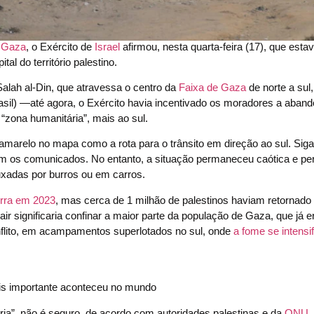
e Gaza
, o Exército de
Israel
afirmou, nesta quarta-feira (17), que esta
l do território palestino.
alah al-Din, que atravessa o centro da
Faixa de Gaza
de norte a sul,
Brasil) —até agora, o Exército havia incentivado os moradores a aband
“zona humanitária”, mais ao sul.
arelo no mapa como a rota para o trânsito em direção ao sul. Siga
ziam os comunicados. No entanto, a situação permaneceu caótica e pe
puxadas por burros ou em carros.
erra em 2023
, mas cerca de 1 milhão de palestinos haviam retornado
sair significaria confinar a maior parte da população de Gaza, que já 
flito, em acampamentos superlotados no sul, onde
a fome se intensif
s importante aconteceu no mundo
ia”, não é seguro, de acordo com autoridades palestinas e da
ONU
.