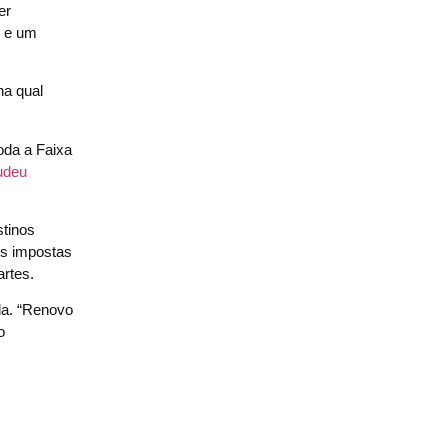
er
o e um
na qual
oda a Faixa
judeu
stinos
es impostas
rtes.
da. “Renovo
o