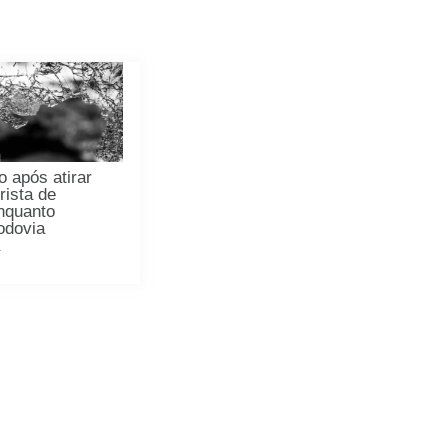
 após atirar
rista de
enquanto
Rodovia
a