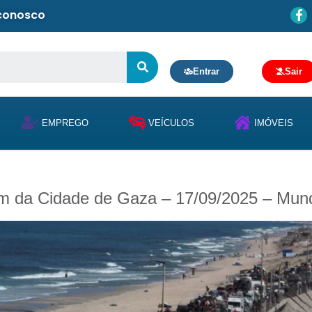
 conosco
Entrar
Sair
EMPREGO
VEÍCULOS
IMÓVEIS
rem da Cidade de Gaza – 17/09/2025 – Mun