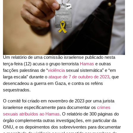
Um relatório de uma comissão israelense publicado nesta
terça-feira (12) acusa o grupo terrorista
Hamas
e outras
facções palestinas de “
violência
sexual sistemática” e “em
larga escala” durante o
ataque de 7 de outubro de 2023
, que
desencadeou a guerra em Gaza, e contra os reféns
sequestrados.
O comitê foi criado em novembro de 2023 por uma jurista
israelense especificamente para documentar os
crimes
sexuais atribuídos ao Hamas
. O relatório de 300 páginas do
órgão complementa outras investigações, em particular da
ONU, e os depoimentos dos sobreviventes para documentar