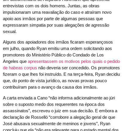
entrevistas com os dois homens. Juntas, as obras
impulsionaram uma reavaliação do caso e atraíram novo
apoio aos irmãos por parte de algumas pessoas que
expressaram simpatia por suas alegações de agressão
sexual.
Alguns dos apoiadores dos irmãos ficaram esperançosos
em julho, quando Ryan emitiu uma ordem solicitando aos
promotores do Ministério Público do Condado de Los
Angeles que
apresentassem os motivos pelos quais o pedido
de habeas corpus
não deveria ser concedido. Os promotores
fizeram o que lhes foi instruído. E na terça-feira, Ryan decidiu
que, do ponto de vista jurídico, as novas provas pouco
contribuíram para o avanço da causa dos irmãos.
A carta enviada a Cano “não informa adicionalmente ao júri
sobre o suposto medo dos requerentes na época dos
assassinatos”, escreveu o juiz em sua decisão. E embora a
declaração de Rosselló “corrobore a alegação geral de que
José abusava sexualmente de meninos e jovens”, Ryan
concluiu que ela “não era relevante para o estado mental dos