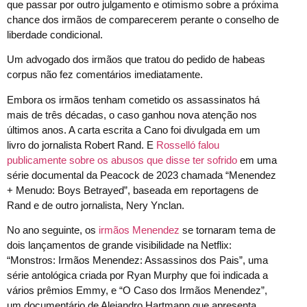
que passar por outro julgamento e otimismo sobre a próxima
chance dos irmãos de comparecerem perante o conselho de
liberdade condicional.
Um advogado dos irmãos que tratou do pedido de habeas
corpus não fez comentários imediatamente.
Embora os irmãos tenham cometido os assassinatos há
mais de três décadas, o caso ganhou nova atenção nos
últimos anos. A carta escrita a Cano foi divulgada em um
livro do jornalista Robert Rand. E
Rosselló falou
publicamente sobre os abusos que disse ter sofrido
em uma
série documental da Peacock de 2023 chamada “Menendez
+ Menudo: Boys Betrayed”, baseada em reportagens de
Rand e de outro jornalista, Nery Ynclan.
No ano seguinte, os
irmãos Menendez
se tornaram tema de
dois lançamentos de grande visibilidade na Netflix:
“Monstros: Irmãos Menendez: Assassinos dos Pais”, uma
série antológica criada por Ryan Murphy que foi indicada a
vários prêmios Emmy, e “O Caso dos Irmãos Menendez”,
um documentário de Alejandro Hartmann que apresenta