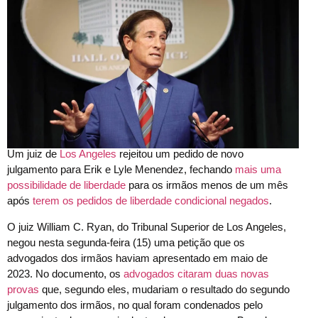
Um juiz de
Los Angeles
rejeitou um pedido de novo
julgamento para Erik e Lyle Menendez, fechando
mais uma
possibilidade de liberdade
para os irmãos menos de um mês
após
terem os pedidos de liberdade condicional negados
.
O juiz William C. Ryan, do Tribunal Superior de Los Angeles,
negou nesta segunda-feira (15) uma petição que os
advogados dos irmãos haviam apresentado em maio de
2023. No documento, os
advogados citaram duas novas
provas
que, segundo eles, mudariam o resultado do segundo
julgamento dos irmãos, no qual foram condenados pelo