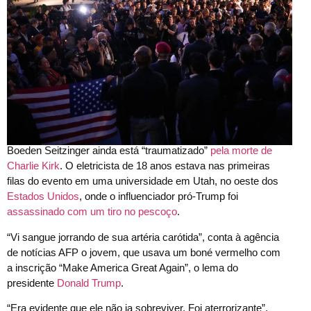
Boeden Seitzinger ainda está “traumatizado”
pela morte de
Charlie Kirk
. O eletricista de 18 anos estava nas primeiras
filas do evento em uma universidade em Utah, no oeste dos
Estados Unidos
, onde o influenciador pró-Trump foi
assassinado com um tiro no pescoço
.
“Vi sangue jorrando de sua artéria carótida”, conta à agência
de notícias AFP o jovem, que usava um boné vermelho com
a inscrição “Make America Great Again”, o lema do
presidente
Donald Trump
.
“Era evidente que ele não ia sobreviver. Foi aterrorizante”,