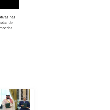
ativas nas
metas de
 moedas,