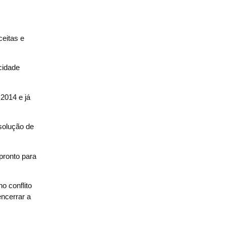
ceitas e
cidade
2014 e já
solução de
pronto para
o conflito
ncerrar a