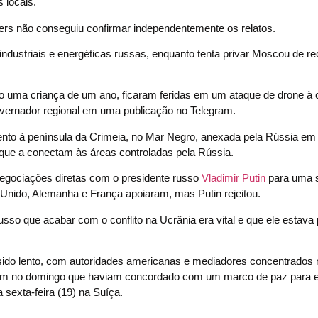
 locais.
ers não conseguiu confirmar independentemente os relatos.
industriais e energéticas russas, enquanto tenta privar Moscou de re
do uma criança de um ano, ficaram feridas em um ataque de drone à 
governador regional em uma publicação no Telegram.
mento à península da Crimeia, no Mar Negro, anexada pela Rússia em 
 que a conectam às áreas controladas pela Rússia.
egociações diretas com o presidente russo
Vladimir Putin
para uma 
nido, Alemanha e França apoiaram, mas Putin rejeitou.
sso que acabar com o conflito na Ucrânia era vital e que ele estava 
ido lento, com autoridades americanas e mediadores concentrados n
eram no domingo que haviam concordado com um marco de paz para e
 sexta-feira (19) na Suíça.