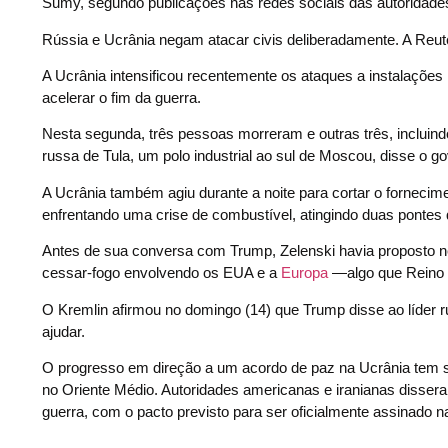
Sumy, segundo publicações nas redes sociais das autoridades
Rússia e Ucrânia negam atacar civis deliberadamente. A Reut
A Ucrânia intensificou recentemente os ataques a instalações 
acelerar o fim da guerra.
Nesta segunda, três pessoas morreram e outras três, incluin
russa de Tula, um polo industrial ao sul de Moscou, disse o 
A Ucrânia também agiu durante a noite para cortar o forneci
enfrentando uma crise de combustível, atingindo duas pontes
Antes de sua conversa com Trump, Zelenski havia proposto n
cessar-fogo envolvendo os EUA e a
Europa
—algo que Reino U
O Kremlin afirmou no domingo (14) que Trump disse ao líder ru
ajudar.
O progresso em direção a um acordo de paz na Ucrânia tem s
no Oriente Médio. Autoridades americanas e iranianas diss
guerra, com o pacto previsto para ser oficialmente assinado na