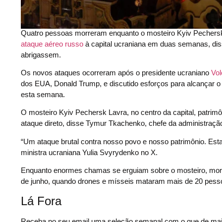
Quatro pessoas morreram enquanto o mosteiro Kyiv Pechersk L
ataque aéreo russo
à capital ucraniana em duas semanas, dis
abrigassem.
Os novos ataques ocorreram após o presidente ucraniano
Vol
dos EUA, Donald Trump, e discutido esforços para alcançar o
esta semana.
O mosteiro Kyiv Pechersk Lavra, no centro da capital, patrim
ataque direto, disse Tymur Tkachenko, chefe da administração
“Um ataque brutal contra nosso povo e nosso patrimônio. Esta
ministra ucraniana Yulia Svyrydenko no X.
Enquanto enormes chamas se erguiam sobre o mosteiro, mora
de junho, quando drones e mísseis mataram mais de 20 pesso
Lá Fora
Receba no seu email uma seleção semanal com o que de mai