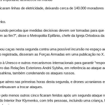
ificaram linhas de eletricidade, deixando cerca de 140.000 moradore
nko.
o mundo perceba que medidas decisivas devem ser tomadas para que o
 ao fim?”, disse o Metropolita Epifânio, chefe da Igreja Ortodoxa da
nou caças nesta segunda contra uma possível incursão no espaço aé
ido registrada, disseram as Forças Armadas em uma publicação no X.
to à Unesco e outros mecanismos internacionais para garantir “respo
tro das Relações Exteriores Andrii Sybiha, em referência ao ataque a
 Tsahkna, também condenando os ataques russos.
ataque aéreo nas primeiras horas desta segunda, e drones ucranianos
ntinuavam a trocar ataques.
 pelo menos outros cinco ficaram feridos após um segundo ataque ru
do Interior Ihor Klymenko, com três pessoas, incluindo uma criança, 