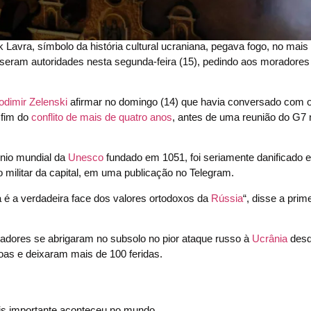
avra, símbolo da história cultural ucraniana, pegava fogo, no mais 
seram autoridades nesta segunda-feira (15), pedindo aos moradores
odimir Zelenski
afirmar no domingo (14) que havia conversado com o
 fim do
conflito de mais de quatro anos
, antes de uma reunião do G7
ônio mundial da
Unesco
fundado em 1051, foi seriamente danificado
 militar da capital, em uma publicação no Telegram.
 é a verdadeira face dos valores ortodoxos da
Rússia
“, disse a prime
dores se abrigaram no subsolo no pior ataque russo à
Ucrânia
desde
as e deixaram mais de 100 feridas.
s importante aconteceu no mundo