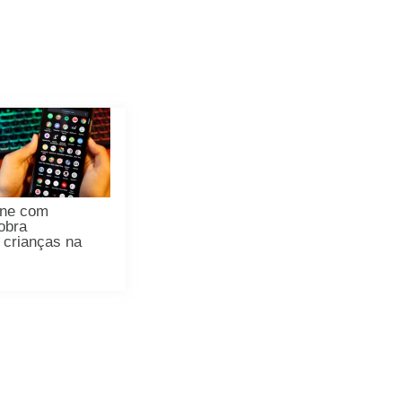
úne com
obra
 crianças na