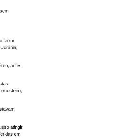
s sem
 terror
 Ucrânia,
reo, antes
stas
o mosteiro,
 estavam
sso atingir
feridas em