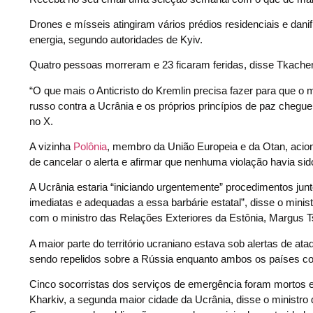
Drones e mísseis atingiram vários prédios residenciais e dan
energia, segundo autoridades de Kyiv.
Quatro pessoas morreram e 23 ficaram feridas, disse Tkache
“O que mais o Anticristo do Kremlin precisa fazer para que 
russo contra a Ucrânia e os próprios princípios de paz cheguem
no X.
A vizinha
Polônia
, membro da União Europeia e da Otan, acio
de cancelar o alerta e afirmar que nenhuma violação havia s
A Ucrânia estaria “iniciando urgentemente” procedimentos jun
imediatas e adequadas a essa barbárie estatal”, disse o minis
com o ministro das Relações Exteriores da Estônia, Margus
A maior parte do território ucraniano estava sob alertas de 
sendo repelidos sobre a Rússia enquanto ambos os países co
Cinco socorristas dos serviços de emergência foram mortos e
Kharkiv, a segunda maior cidade da Ucrânia, disse o ministro 