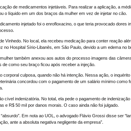
plicação de medicamentos injetáveis. Para realizar a aplicação, a mé
etou o líquido em um dos braços da mulher em vez de injetar no cão.
edicamento injetado foi o enrofloxacino, o que teria provocado dores i
rocesso.
de Vinhedo. No local, ela recebeu medicação para conter reação alér
ez no Hospital Sírio-Libanês, em São Paulo, devido a um edema no b
a. A mulher também anexou aos autos do processo imagens das câmer
s de como seu braço ficou após receber a injeção.
o corporal culposa, quando não há intenção. Nessa ação, o inquérito 
 veterinária concordou com o pagamento de um salário mínimo como 
a.
 cível indenizatória. No total, ela pede o pagamento de indenização
 e R$ 50 mil por danos morais. O caso ainda não foi julgado.
mo “absurdo”. Em nota ao UOL, o advogado Flávio Grossi disse ser “la
ação, ante a absoluta negativa negligente da empresa”.