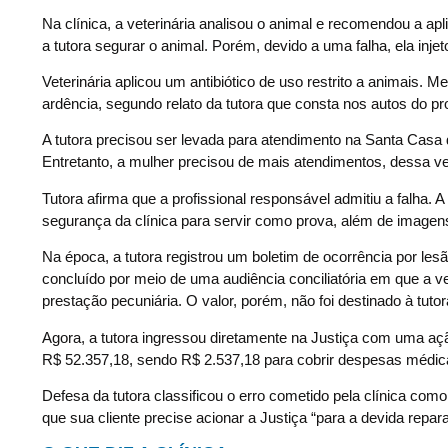
Na clínica, a veterinária analisou o animal e recomendou a a
a tutora segurar o animal. Porém, devido a uma falha, ela inj
Veterinária aplicou um antibiótico de uso restrito a animais. M
ardência, segundo relato da tutora que consta nos autos do p
A tutora precisou ser levada para atendimento na Santa Casa 
Entretanto, a mulher precisou de mais atendimentos, dessa v
Tutora afirma que a profissional responsável admitiu a falh
segurança da clínica para servir como prova, além de imagen
Na época, a tutora registrou um boletim de ocorrência por lesã
concluído por meio de uma audiência conciliatória em que a
prestação pecuniária. O valor, porém, não foi destinado à tutor
Agora, a tutora ingressou diretamente na Justiça com uma ação
R$ 52.357,18, sendo R$ 2.537,18 para cobrir despesas médicas
Defesa da tutora classificou o erro cometido pela clínica co
que sua cliente precise acionar a Justiça “para a devida repar