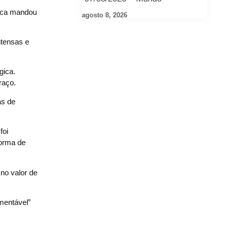
dica mandou
agosto 8, 2026
ntensas e
gica.
raço.
as de
foi
forma de
 no valor de
mentável”