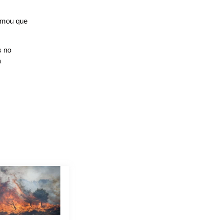
irmou que
s no
à