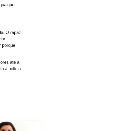
 qualquer
da. O rapaz
dor.
r porque
ores até a
o à polícia