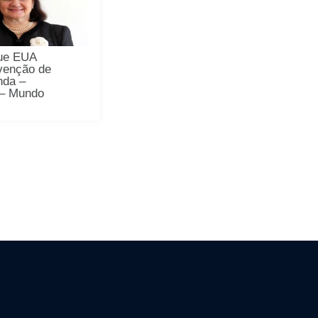
que EUA
venção de
nda –
 – Mundo