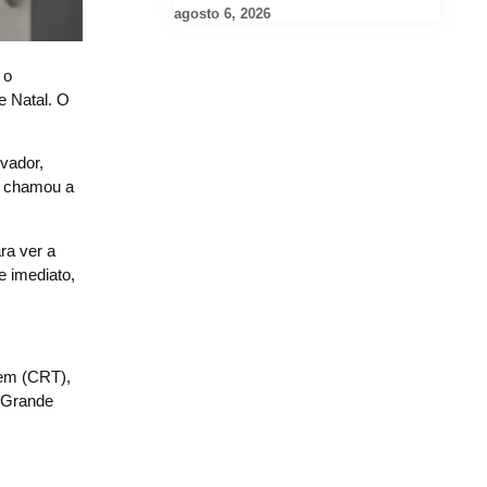
agosto 6, 2026
 o
e Natal. O
evador,
 e chamou a
ra ver a
e imediato,
gem (CRT),
a Grande