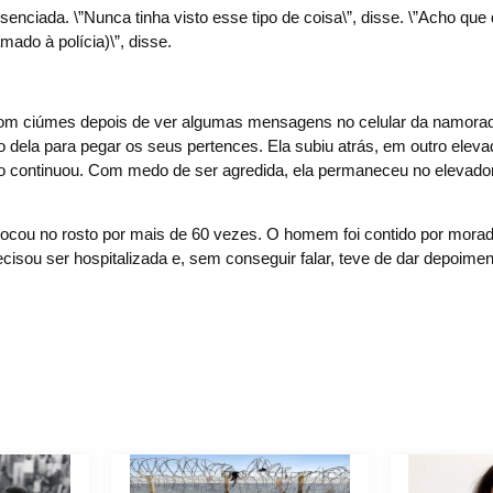
enciada. \”Nunca tinha visto esse tipo de coisa\”, disse. \”Acho que
ado à polícia)\”, disse.
o com ciúmes depois de ver algumas mensagens no celular da namora
 dela para pegar os seus pertences. Ela subiu atrás, em outro eleva
 continuou. Com medo de ser agredida, ela permaneceu no elevado
socou no rosto por mais de 60 vezes. O homem foi contido por morad
cisou ser hospitalizada e, sem conseguir falar, teve de dar depoiment