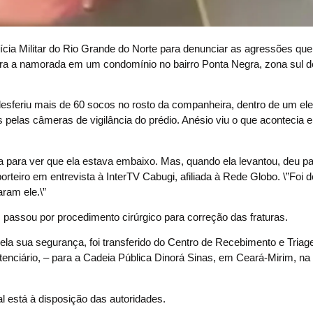
lícia Militar do Rio Grande do Norte para denunciar as agressões que
ntra a namorada em um condomínio no bairro Ponta Negra, zona sul d
e desferiu mais de 60 socos no rosto da companheira, dentro de um el
 pelas câmeras de vigilância do prédio. Anésio viu o que acontecia
 para ver que ela estava embaixo. Mas, quando ela levantou, deu pa
porteiro em entrevista à InterTV Cabugi, afiliada à Rede Globo. \”Foi d
ram ele.\”
, passou por procedimento cirúrgico para correção das fraturas.
 pela sua segurança, foi transferido do Centro de Recebimento e Tria
tenciário, – para a Cadeia Pública Dinorá Sinas, em Ceará-Mirim, n
l está à disposição das autoridades.