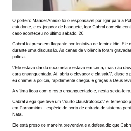
O
porteiro Manoel Anésio foi o responsável por ligar para a Po
estudante, e ex-jogador de basquete, Igor Cabral cometia co
caso aconteceu no último sábado, 26.
Cabral foi preso em flagrante por tentativa de feminicídio. El
durante uma discussão. As cenas de violência foram gravadas
polícia.
\”Ele estava dando soco nela e estava em cima, mas não dava
cara ensanguentada. Aí, abriu o elevador e ela saiu\”, disse o 
eu chamei a polícia, rapidamente chegou e graças a Deus leva
A vítima ficou com o rosto ensanguentado e, nesta sexta-feira
Cabral alega que teve um \”surto claustrofóbico\” e, temendo
em Parnamirim – espécie de porta de entrada do sistema peni
Natal.
Ele está preso de maneira preventiva e a defesa diz que Cabra