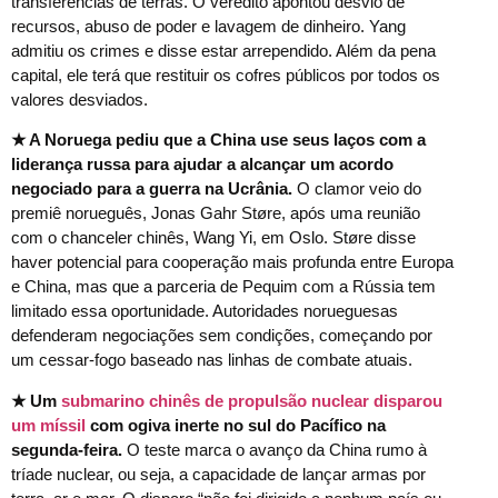
transferências de terras. O veredito apontou desvio de
recursos, abuso de poder e lavagem de dinheiro. Yang
admitiu os crimes e disse estar arrependido. Além da pena
capital, ele terá que restituir os cofres públicos por todos os
valores desviados.
★ A Noruega pediu que a China use seus laços com a
liderança russa para ajudar a alcançar um acordo
negociado para a guerra na Ucrânia.
O clamor veio do
premiê norueguês, Jonas Gahr Støre, após uma reunião
com o chanceler chinês, Wang Yi, em Oslo. Støre disse
haver potencial para cooperação mais profunda entre Europa
e China, mas que a parceria de Pequim com a Rússia tem
limitado essa oportunidade. Autoridades norueguesas
defenderam negociações sem condições, começando por
um cessar-fogo baseado nas linhas de combate atuais.
★ Um
submarino chinês de propulsão nuclear disparou
um míssil
com ogiva inerte no sul do Pacífico na
segunda-feira.
O teste marca o avanço da China rumo à
tríade nuclear, ou seja, a capacidade de lançar armas por