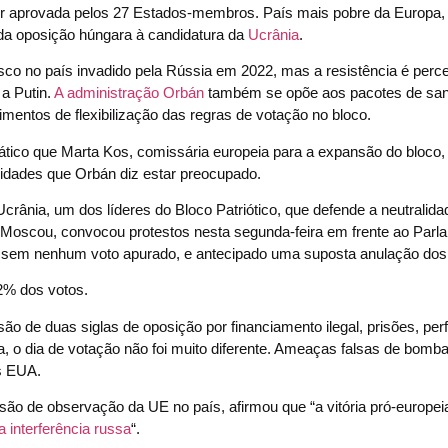
er aprovada pelos 27 Estados-membros. País mais pobre da Europa,
 da oposição húngara à candidatura da
Ucrânia
.
sco no país invadido pela Rússia em 2022, mas a resistência é perc
a Putin.
A administração Orbán
também se opõe aos pacotes de sa
entos de flexibilização das regras de votação no bloco.
ático que Marta Kos, comissária europeia para a expansão do bloco, 
dades que Orbán diz estar preocupado.
Ucrânia, um dos líderes do Bloco Patriótico, que defende a neutralida
 Moscou, convocou protestos nesta segunda-feira em frente ao Parl
ia, sem nenhum voto apurado, e antecipado uma suposta anulação dos
,2% dos votos.
ão de duas siglas de oposição por financiamento ilegal, prisões, per
a, o dia de votação não foi muito diferente. Ameaças falsas de bomb
s EUA.
ão de observação da UE no país, afirmou que “a vitória pró-europei
a interferência russa
“.