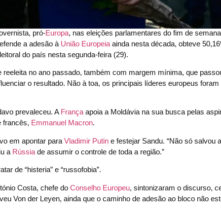
overnista, pró-
Europa
, nas eleições parlamentares do fim de seman
 defende a adesão à
União Europeia
ainda nesta década, obteve 50,1
toral do país nesta segunda-feira (29).
nte reeleita no ano passado, também com margem mínima, que passo
enciar o resultado. Não à toa, os principais líderes europeus foram
ldavo prevaleceu. A
França
apoia a Moldávia na sua busca pelas asp
e francês,
Emmanuel Macron
.
sivo em apontar para
Vladimir Putin
e festejar Sandu. “Não só salvou 
iu a
Rússia
de assumir o controle de toda a região.”
tar de “histeria” e “russofobia”.
tónio Costa, chefe do
Conselho Europeu
, sintonizaram o discurso, c
eveu Von der Leyen, ainda que o caminho de adesão ao bloco não este