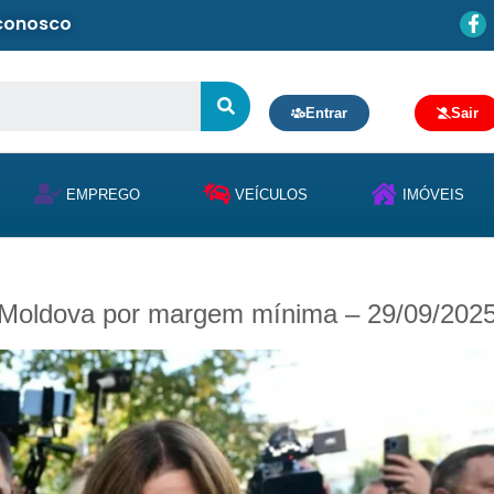
 conosco
Entrar
Sair
EMPREGO
VEÍCULOS
IMÓVEIS
a Moldova por margem mínima – 29/09/202