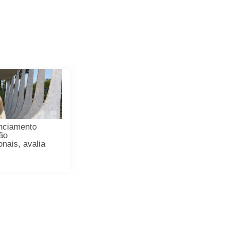
enciamento
ão
onais, avalia