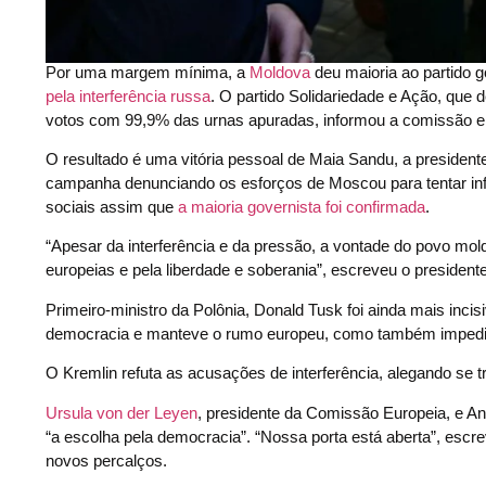
Por uma margem mínima, a
Moldova
deu maioria ao partido g
pela interferência russa
. O partido Solidariedade e Ação, que
votos com 99,9% das urnas apuradas, informou a comissão elei
O resultado é uma vitória pessoal de Maia Sandu, a preside
campanha denunciando os esforços de Moscou para tentar influ
sociais assim que
a maioria governista foi confirmada
.
“Apesar da interferência e da pressão, a vontade do povo mo
europeias e pela liberdade e soberania”, escreveu o president
Primeiro-ministro da Polônia, Donald Tusk foi ainda mais inci
democracia e manteve o rumo europeu, como também imped
O Kremlin refuta as acusações de interferência, alegando se tra
Ursula von der Leyen
, presidente da Comissão Europeia, e An
“a escolha pela democracia”. “Nossa porta está aberta”, escr
novos percalços.