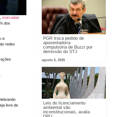
a,
marcadas
6% dos
PGR troca pedido de
u a
aposentadoria
 às redes
compulsória de Buzzi por
demissão do STJ
irações
agosto 6, 2026
a
elebrando
Leis do licenciamento
ja livre de
ambiental são
inconstitucionais, avalia
DPU