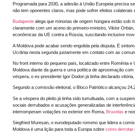
Programada para 2030, a adesão à União Europeia precisa s
não tem oponentes claros, mas pode sofrer efeitos colaterais
Budapeste
alega que minorias de origem húngara estão sob ri
claramente com um aceno do primeiro-ministro, Viktor Orbán, 
econômicas da UE contra a Rússia, suscitando inclusive movim
A Moldova pode acabar sendo engolida pela disputa. É sintom
Ucrânia nesta segunda justamente em contato com as comuni
No front interno do pequeno país, localizado entre Romênia e 
Moldova diante da guerra e uma política de aproximação com
véspera, o ex-presidente Igor Dodon já tinha declarado vitór
Segundo a comissão eleitoral, o Bloco Patriótico alcançou 24
Se a véspera do pleito já tinha sido tumultuada, com a suspens
sociais derrubados e acusações generalizadas de interferênci
interromperam votações no exterior em Roma,
Bruxelas
e no
Siegfried Mureșan, o eurodeputado romeno que lidera a comiss
Moldova é uma lição para toda a Europa sobre
como derrotar 