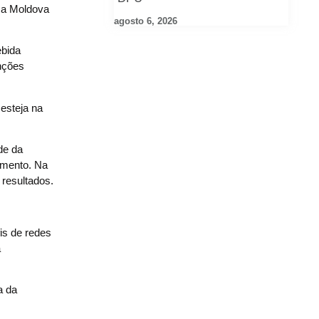
 a Moldova
agosto 6, 2026
ebida
nções
esteja na
de da
amento. Na
 resultados.
fis de redes
a
a da