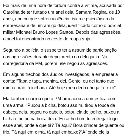
Foi mais de uma hora de tortura contra a vítima, acusada por
Carolina de ter furtado um anel dela. Samara Regina, de 19
anos, contou que sofreu violência física e psicológica da
empresária e de um amigo dela, identificado como o policial
militar Michael Bruno Lopes Santos. Depois das agressões,
o anel foi encontrado no cesto de roupa suja.
Segundo a polícia, o suspeito teria assumido participação
nas agressões durante depoimento na delegacia. Na
corregedoria da PM, porém, ele negou as agressões.
Em alguns trechos dos áudios investigados, a empresária
conta: “Tapa e tapa, menina, dei. Gente, eu dei tanto que
minha mão tá inchada. Até hoje meu dedo chega tá roxo”.
Ela também narrou que o PM ameaçou a doméstica com
uma arma: “Puxou a bicha, botou assim, tirou a touca da
cabeça dela, pegou no cabelo, botou ela de joelho, puxou a
bicha e botou na boca dela. ‘Eu acho bom tu entregar logo
esse anel, onde é que tá? Tá aqui? Bora brincar de quente ou
frio. Tá aqui em cima, tá aqui embaixo?’ Aí onde ele ia