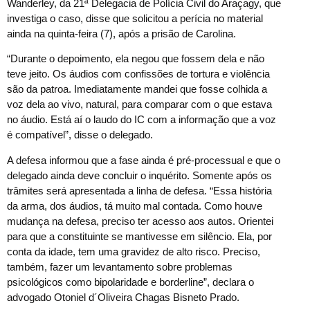
Wanderley, da 21ª Delegacia de Polícia Civil do Araçagy, que
investiga o caso, disse que solicitou a perícia no material
ainda na quinta-feira (7), após a prisão de Carolina.
“Durante o depoimento, ela negou que fossem dela e não
teve jeito. Os áudios com confissões de tortura e violência
são da patroa. Imediatamente mandei que fosse colhida a
voz dela ao vivo, natural, para comparar com o que estava
no áudio. Está aí o laudo do IC com a informação que a voz
é compatível”, disse o delegado.
A defesa informou que a fase ainda é pré-processual e que o
delegado ainda deve concluir o inquérito. Somente após os
trâmites será apresentada a linha de defesa. “Essa história
da arma, dos áudios, tá muito mal contada. Como houve
mudança na defesa, preciso ter acesso aos autos. Orientei
para que a constituinte se mantivesse em silêncio. Ela, por
conta da idade, tem uma gravidez de alto risco. Preciso,
também, fazer um levantamento sobre problemas
psicológicos como bipolaridade e borderline”, declara o
advogado Otoniel d´Oliveira Chagas Bisneto Prado.