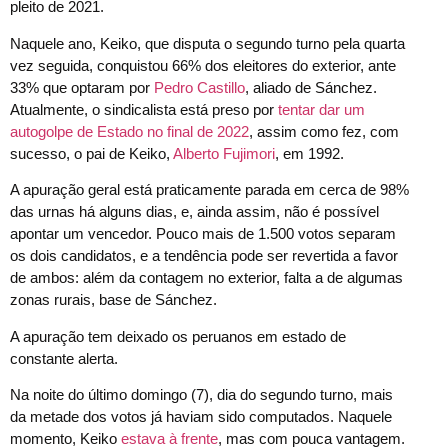
pleito de 2021.
Naquele ano, Keiko, que disputa o segundo turno pela quarta
vez seguida, conquistou 66% dos eleitores do exterior, ante
33% que optaram por
Pedro Castillo
, aliado de Sánchez.
Atualmente, o sindicalista está preso por
tentar dar um
autogolpe de Estado no final de 2022
, assim como fez, com
sucesso, o pai de Keiko,
Alberto Fujimori
, em 1992.
A apuração geral está praticamente parada em cerca de 98%
das urnas há alguns dias, e, ainda assim, não é possível
apontar um vencedor. Pouco mais de 1.500 votos separam
os dois candidatos, e a tendência pode ser revertida a favor
de ambos: além da contagem no exterior, falta a de algumas
zonas rurais, base de Sánchez.
A apuração tem deixado os peruanos em estado de
constante alerta.
Na noite do último domingo (7), dia do segundo turno, mais
da metade dos votos já haviam sido computados. Naquele
momento, Keiko
estava à frente
, mas com pouca vantagem.