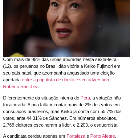
Com mais de 98% das urnas apuradas nesta sexta-feira
(12), os peruanos no Brasil dão vitória a Keiko Fujimori em
seu país natal, que acompanha angustiado uma eleição
apertada
entre a populista de direita e seu adversário,
Roberto Sánchez
.
Diferentemente da situação interna do
Peru
, a votação não
foi acirrada. Ainda faltam contar mais de 2% dos votos em
consulados brasileiros, mas Keiko já conta com 55,7% dos
votos, ante 44,31% de Sánchez. Em números absolutos,
2.769 eleitores escolheram a líder, e 2.203, o esquerdista.
A candidata perdeu apenas em
Fortaleza
e
Porto Alegre
,