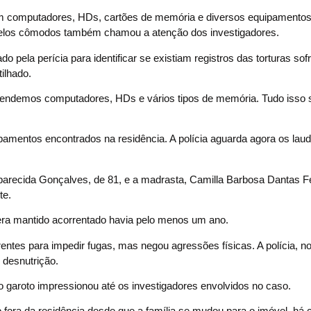
rem computadores, HDs, cartões de memória e diversos equipamento
 pelos cômodos também chamou a atenção dos investigadores.
 pela perícia para identificar se existiam registros das torturas sof
ilhado.
eendemos computadores, HDs e vários tipos de memória. Tudo isso 
ipamentos encontrados na residência. A polícia aguarda agora os lau
parecida Gonçalves, de 81, e a madrasta, Camilla Barbosa Dantas Fel
te.
era mantido acorrentado havia pelo menos um ano.
rentes para impedir fugas, mas negou agressões físicas. A polícia, no
 desnutrição.
o garoto impressionou até os investigadores envolvidos no caso.
o fora da residência desde que a família se mudou para o imóvel, há 