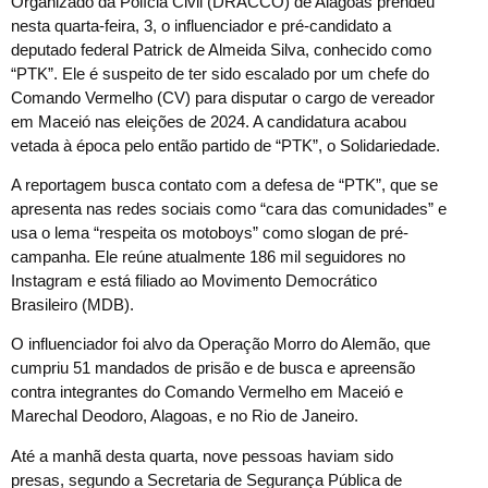
Organizado da Polícia Civil (DRACCO) de Alagoas prendeu
nesta quarta-feira, 3, o influenciador e pré-candidato a
deputado federal Patrick de Almeida Silva, conhecido como
“PTK”. Ele é suspeito de ter sido escalado por um chefe do
Comando Vermelho (CV) para disputar o cargo de vereador
em Maceió nas eleições de 2024. A candidatura acabou
vetada à época pelo então partido de “PTK”, o Solidariedade.
A reportagem busca contato com a defesa de “PTK”, que se
apresenta nas redes sociais como “cara das comunidades” e
usa o lema “respeita os motoboys” como slogan de pré-
campanha. Ele reúne atualmente 186 mil seguidores no
Instagram e está filiado ao Movimento Democrático
Brasileiro (MDB).
O influenciador foi alvo da Operação Morro do Alemão, que
cumpriu 51 mandados de prisão e de busca e apreensão
contra integrantes do Comando Vermelho em Maceió e
Marechal Deodoro, Alagoas, e no Rio de Janeiro.
Até a manhã desta quarta, nove pessoas haviam sido
presas, segundo a Secretaria de Segurança Pública de