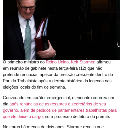
O primeiro-ministro do
Reino Unido
,
Keir Starmer
, afirmou
em reunião de gabinete nesta terça-feira (12) que não
pretende renunciar, apesar da pressão crescente dentro do
Partido Trabalhista após a derrota histórica da legenda nas
eleições locais do fim de semana.
Convocado em caráter emergencial, o encontro ocorreu um
dia
após renúncias de assessores e secretários de seu
governo, além de pedidos de parlamentares trabalhistas para
que ele deixe o cargo
, num processo de fritura do premiê.
No cargo há menos de dois anos, Starmer repetiu que,