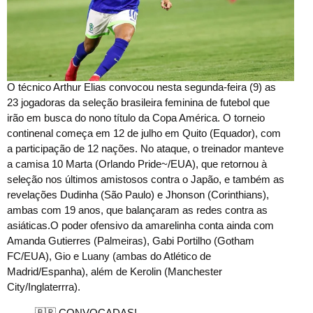
O técnico Arthur Elias convocou nesta segunda-feira (9) as
23 jogadoras da seleção brasileira feminina de futebol que
irão em busca do nono título da Copa América. O torneio
continenal começa em 12 de julho em Quito (Equador), com
a participação de 12 nações. No ataque, o treinador manteve
a camisa 10 Marta (Orlando Pride~/EUA), que retornou à
seleção nos últimos amistosos contra o Japão, e também as
revelações Dudinha (São Paulo) e Jhonson (Corinthians),
ambas com 19 anos, que balançaram as redes contra as
asiáticas.O poder ofensivo da amarelinha conta ainda com
Amanda Gutierres (Palmeiras), Gabi Portilho (Gotham
FC/EUA), Gio e Luany (ambas do Atlético de
Madrid/Espanha), além de Kerolin (Manchester
City/Inglaterrra).
🇧🇷 CONVOCADAS!