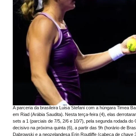
A parceria da brasileira Luisa Stefani com a húngara Timea Ba
em Riad (Arábia Saudita). Nesta terça-feira (4), elas derrota
sets a 1 (parciais de 7/5, 2/6 e 10/7), pela segunda rodada do
decisivo na próxima quinta (6), a partir das 9h (horário de Br
Dabrowski e a neozelandesa Erin Routliffe (cabeça de chave 3