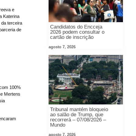
reeva e
a Katerina
 da terceira
Candidatos do Encceja
parceria de
2026 podem consultar o
cartão de inscrição
agosto 7, 2026
e com 100%
ise Mertens
sia
Tribunal mantém bloqueio
ao salão de Trump, que
i encaram
recorrerá – 07/08/2026 –
Mundo
agosto 7, 2026