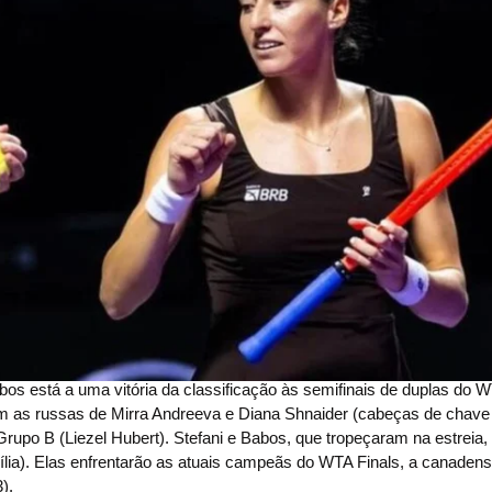
bos está a uma vitória da classificação às semifinais de duplas do W
ram as russas de Mirra Andreeva e Diana Shnaider (cabeças de chave 
 Grupo B (Liezel Hubert). Stefani e Babos, que tropeçaram na estreia, 
asília). Elas enfrentarão as atuais campeãs do WTA Finals, a canaden
).