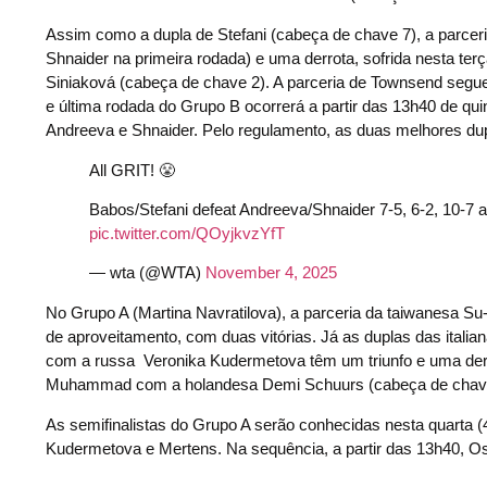
Assim como a dupla de Stefani (cabeça de chave 7), a parcer
Shnaider na primeira rodada) e uma derrota, sofrida nesta ter
Siniaková (cabeça de chave 2). A parceria de Townsend segue i
e última rodada do Grupo B ocorrerá a partir das 13h40 de qui
Andreeva e Shnaider. Pelo regulamento, as duas melhores d
All GRIT! 😤
Babos/Stefani defeat Andreeva/Shnaider 7-5, 6-2, 10-7 an
pic.twitter.com/QOyjkvzYfT
— wta (@WTA)
November 4, 2025
No Grupo A (Martina Navratilova), a parceria da taiwanesa 
de aproveitamento, com duas vitórias. Já as duplas das italia
com a russa Veronika Kudermetova têm um triunfo e uma derro
Muhammad com a holandesa Demi Schuurs (cabeça de chave 
As semifinalistas do Grupo A serão conhecidas nesta quarta (4)
Kudermetova e Mertens. Na sequência, a partir das 13h40, 