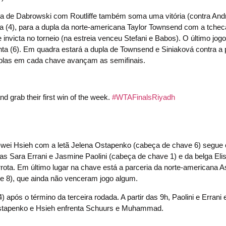
ia de Dabrowski com Routliffe também soma uma vitória (contra And
ça (4), para a dupla da norte-americana Taylor Townsend com a tchec
nvicta no torneio (na estreia venceu Stefani e Babos). O último jogo
nta (6). Em quadra estará a dupla de Townsend e Siniaková contra a 
uplas em cada chave avançam as semifinais.
d grab their first win of the week.
#WTAFinalsRiyadh
Su-wei Hsieh com a letã Jelena Ostapenko (cabeça de chave 6) segu
nas Sara Errani e Jasmine Paolini (cabeça de chave 1) e da belga El
ta. Em último lugar na chave está a parceria da norte-americana A
8), que ainda não venceram jogo algum.
 após o término da terceira rodada. A partir das 9h, Paolini e Erran
Ostapenko e Hsieh enfrenta Schuurs e Muhammad.