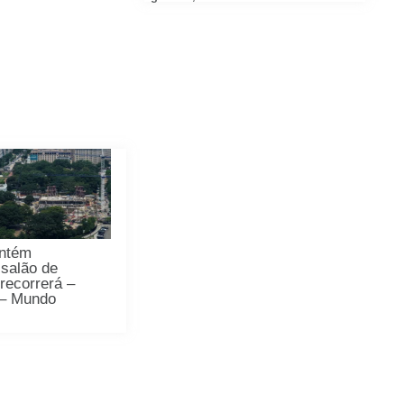
antém
 salão de
recorrerá –
 – Mundo