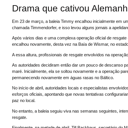
Drama que cativou Aleman
Em 23 de março, a baleia Timmy encalhou inicialmente em um
chamada Timmendorfer, e isso levou alguns jornais a apelidar
Após vários dias e uma complexa operação oficial de resgate 
encalhou novamente, desta vez na Baía de Wismar, no estad
A essa altura, profissionais de resgate envolvidos na operaç
As autoridades decidiram então dar um pouco de descanso par
maré. Inicialmente, ela se soltou novamente e a operação pare
permanecendo novamente em águas rasas no Báltico.
No início de abril, autoridades locais e especialistas envol
esforços oficiais, apontando que novas tentativas configurari
paz no local.
No entanto, a baleia seguiu viva nas semanas seguintes, inten
resgate.
Finalmente, na metade de abril, Till Backhaus, secretário 