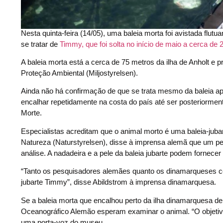
Nesta quinta-feira (14/05), uma baleia morta foi avistada flut
se tratar de
Timmy, que foi solta no início de maio a cerca de 
A baleia morta está a cerca de 75 metros da ilha de Anholt 
Proteção Ambiental (Miljostyrelsen).
Ainda não há confirmação de que se trata mesmo da baleia a
encalhar repetidamente na costa do país até ser posteriorme
Morte.
Especialistas acreditam que o animal morto é uma baleia-ju
Natureza (Naturstyrelsen), disse à imprensa alemã que um pe
análise. A nadadeira e a pele da baleia jubarte podem fornecer
“Tanto os pesquisadores alemães quanto os dinamarqueses co
jubarte Timmy”, disse Abildstrom à imprensa dinamarquesa.
Se a baleia morta que encalhou perto da ilha dinamarquesa de 
Oceanográfico Alemão esperam examinar o animal. “O objetivo
uma porta-voz do museu.