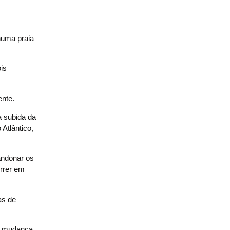
numa praia
is
ente.
a subida da
Atlântico,
andonar os
orrer em
as de
ma mudança