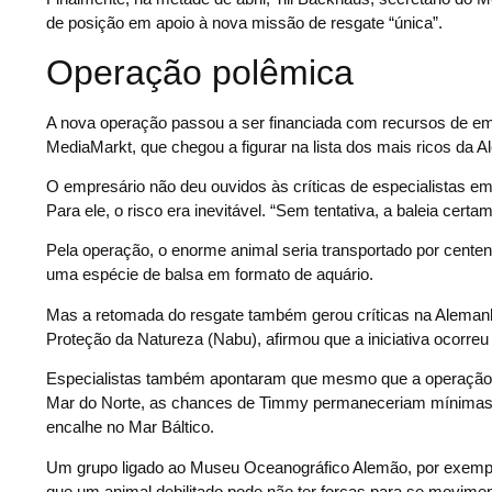
de posição em apoio à nova missão de resgate “única”.
Operação polêmica
A nova operação passou a ser financiada com recursos de empr
MediaMarkt, que chegou a figurar na lista dos mais ricos da 
O empresário não deu ouvidos às críticas de especialistas em
Para ele, o risco era inevitável. “Sem tentativa, a baleia ce
Pela operação, o enorme animal seria transportado por cente
uma espécie de balsa em formato de aquário.
Mas a retomada do resgate também gerou críticas na Alemanh
Proteção da Natureza (Nabu), afirmou que a iniciativa ocorreu 
Especialistas também apontaram que mesmo que a operação f
Mar do Norte, as chances de Timmy permaneceriam mínimas, 
encalhe no Mar Báltico.
Um grupo ligado ao Museu Oceanográfico Alemão, por exemp
que um animal debilitado pode não ter forças para se movimen