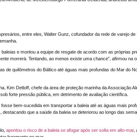
esários, entre eles, Walter Gunz, cofundador da rede de varejo de 
Alemanha.
 baleias e montou a equipe de resgate de acordo com as próprias pr
rtamente morrerá. Tentando, ao menos existe uma chance”, afirmou na 
nas de quilômetros do Báltico até águas mais profundas do Mar do N
a. Kim Detloff, chefe da área de proteção marinha da Associação A
sob forte pressão pública, em detrimento de avaliação científica.
osse bem-sucedida em transportar a baleia até as águas mais prof
destacando que a saúde da baleia se deteriorou ao longo das sem
lo,
apontou o risco de a baleia se afogar após ser solta em alto-mar
,
tar livremente no mar.