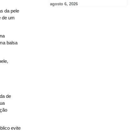
agosto 6, 2026
as da pele
e de um
 na
ma balsa
ele,
da de
sua
eção
lico evite