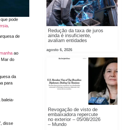
m que pode
rsia
.
Redução da taxa de juros
ainda é insuficiente,
arquesa de
avaliam entidades
agosto 6, 2026
emanha
ao
o Mar do
quesa da
ha para
baleia-
Revogação de visto de
embaixadora repercute
no exterior – 05/08/2026
, disse
– Mundo