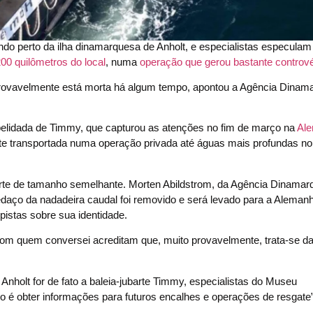
uando perto da ilha dinamarquesa de Anholt, e especialistas especula
200 quilômetros do local
, numa
operação que gerou bastante contrové
e provavelmente está morta há algum tempo, apontou a Agência Dinam
pelidada de Timmy, que capturou as atenções no fim de março na
Al
nte transportada numa operação privada até águas mais profundas n
barte de tamanho semelhante. Morten Abildstrom, da Agência Dinamar
daço da nadadeira caudal foi removido e será levado para a Aleman
 pistas sobre sua identidade.
m quem conversei acreditam que, muito provavelmente, trata-se da 
Anholt for de fato a baleia-jubarte Timmy, especialistas do Museu
 é obter informações para futuros encalhes e operações de resgate”