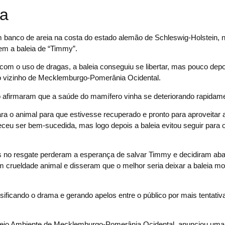
ha
 banco de areia na costa do estado alemão de Schleswig-Holstein, 
em a baleia de “Timmy”.
com o uso de dragas, a baleia conseguiu se libertar, mas pouco depo
o vizinho de Mecklemburgo-Pomerânia Ocidental.
ão afirmaram que a saúde do mamífero vinha se deteriorando rapidam
a o animal para que estivesse recuperado e pronto para aproveitar 
ceu ser bem-sucedida, mas logo depois a baleia evitou seguir para o 
vidos no resgate perderam a esperança de salvar Timmy e decidiram ab
am crueldade animal e disseram que o melhor seria deixar a baleia m
sificando o drama e gerando apelos entre o público por mais tentativ
do Meio Ambiente de Mecklemburgo-Pomerânia Ocidental, anunciou u