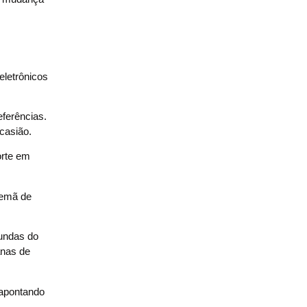
eletrônicos
eferências.
ocasião.
orte em
lemã de
undas do
anas de
 apontando