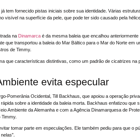
á tem fornecido pistas iniciais sobre sua identidade. Várias estrutur
visível na superfície da pele, que pode ter sido causado pela hélic
ntrada na
Dinamarca
é da mesma baleia que encalhou anteriormente
que transportou a baleia do Mar Báltico para o Mar do Norte em u
stros de Timmy.
 que características distintivas, como um padrão de cicatrizes na p
Ambiente evita especular
-Pomerânia Ocidental, Till Backhaus, que apoiou a operação priva
 rápida sobre a identidade da baleia morta. Backhaus enfatizou que 
o Meio Ambiente da Alemanha e com a Agência Dinamarquesa de Prot
o Timmy.
itar tomar parte em especulações. Ele também pediu para que o púb
 nelas”.