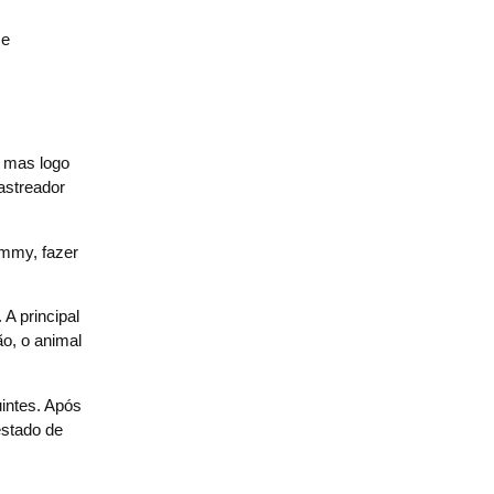
 e
 mas logo
astreador
immy, fazer
A principal
o, o animal
intes. Após
estado de