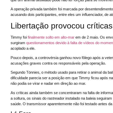
A operação privada também foi marcada por desentendimentos 
acusando dois participantes, entre eles um influenciador, de at
Libertação provocou crítica
Timmy foi
finalmente solto em alto-mar
em de 2 maio. Os envo
surgiram
questionamentos devido à falta de vídeos do moment
acoplado a ele.
Pouco depois, a controvérsia ganhou novo fôlego após a veteri
acusações graves contra os responsáveis pela operação.
Segundo Tönnies, o método usado para retirar o animal da bals
dificuldade parecia ser a posição em que Timmy ficou após n
não podia se virar e nadar em direção ao mar.
As críticas ainda também se concentraram na falta de inform
a soltura, os sinais do rastreador instalado na baleia seguir
saúde. O transmissor aparentemente não foi testado antes da 