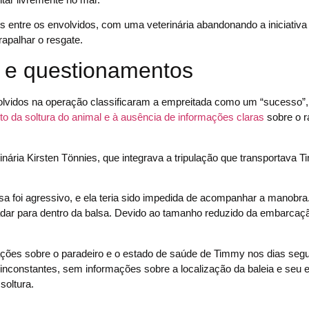
entre os envolvidos, com uma veterinária abandonando a iniciativa
rapalhar o resgate.
s e questionamentos
lvidos na operação classificaram a empreitada como um “sucesso”,
o da soltura do animal e à ausência de informações claras
sobre o r
nária Kirsten Tönnies, que integrava a tripulação que transportava T
a foi agressivo, e ela teria sido impedida de acompanhar a manobra. 
adar para dentro da balsa. Devido ao tamanho reduzido da embarcaçã
ações sobre o paradeiro e o estado de saúde de Timmy nos dias segu
am inconstantes, sem informações sobre a localização da baleia e seu 
soltura.