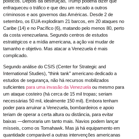
políticos. Depois da destruição, Trump poderia dizer que
enfraqueceu o tráfico e que deu um recado a outros
criminosos e aos governos das Américas. Desde 2 de
setembro, os EUA explodiram 21 barcos, em 20 ataques no
Caribe (14) e no Pacífico (6), matando pelo menos 80, perto
da costa venezuelana. Segundo centros de estudos
estratégicos e a mídia americana, a ação vai mudar de
tamanho e objetivo. Mas atacar a Venezuela é mais
complicado.
Segundo análise do CSIS (Center for Strategic and
International Studies), “think tank” americano dedicado a
estudos de segurança, não há recursos mobilizados
suficientes
para uma invasão da Venezuela
ou mesmo para
um ataque costeiro (há cerca de 15 mil tropas; seriam
necessárias 50 mil, idealmente 150 mil). Embora tenham
poder para arruinar a Venezuela, bombardeiros e apoio
teriam de operar a certa altura ou distância, para evitar
baixas —demoraria um tanto mais. Navios podem lançar
mísseis, como os Tomahawk. Mas já há equipamento em
quantidade comparável a outras intervenções americanas