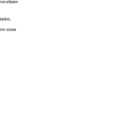
s recebiam
tados.
bem-estar