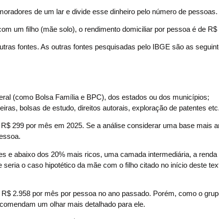
 moradores de um lar e divide esse dinheiro pelo número de pessoas.
m um filho (mãe solo), o rendimento domiciliar por pessoa é de R$ 
utras fontes. As outras fontes pesquisadas pelo IBGE são as seguint
deral (como Bolsa Família e BPC), dos estados ou dos municípios;
iras, bolsas de estudo, direitos autorais, exploração de patentes etc
é R$ 299 por mês em 2025. Se a análise considerar uma base mais a
essoa.
s e abaixo dos 20% mais ricos, uma camada intermediária, a renda
eria o caso hipotético da mãe com o filho citado no início deste tex
 R$ 2.958 por mês por pessoa no ano passado. Porém, como o gru
recomendam um olhar mais detalhado para ele.