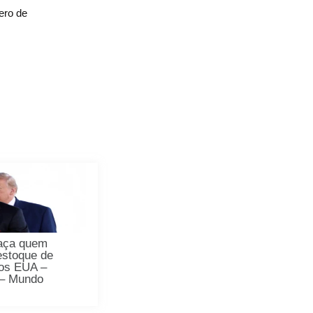
ero de
aça quem
estoque de
os EUA –
 – Mundo