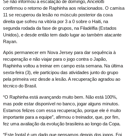
Se não informou a escalação de domingo, Ancelotti
confirmou o retorno de Raphinha aos relacionados. O camisa
11 se recuperou da lesão no músculo posterior da coxa
direita que sofreu na vitória por 3 a 0 sobre o Haiti, na
segunda rodada da fase de grupos, na Filadélfia (Estados
Unidos), e desde então tem dado lugar ao também atacante
Rayan.
Após permanecer em Nova Jersey para dar sequência à
recuperação e não viajar para o jogo contra o Japão,
Raphinha voltou a treinar em campo esta semana. Na última
sexta-feira (3), ele participou das atividades junto do grupo
pela primeira vez desde a lesão. A recuperação agradou ao
técnico do Brasil.
“O Raphinha está avançando muito bem. Não está 100%,
mas pode estar disponível no banco, jogar alguns minutos.
Estamos felizes com essa recuperação, porque ele é muito
importante para a equipe”, afirmou o treinador, que, por fim,
fez uma avaliação da evolução brasileira ao longo da Copa.
“Este [nota] é um dado que pensamos depois dos jogos. Foi