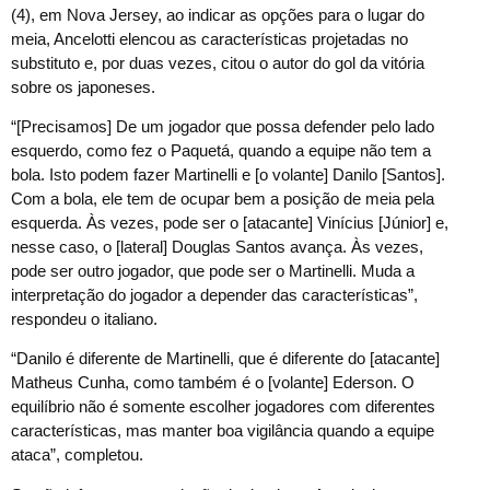
(4), em Nova Jersey, ao indicar as opções para o lugar do
meia, Ancelotti elencou as características projetadas no
substituto e, por duas vezes, citou o autor do gol da vitória
sobre os japoneses.
“[Precisamos] De um jogador que possa defender pelo lado
esquerdo, como fez o Paquetá, quando a equipe não tem a
bola. Isto podem fazer Martinelli e [o volante] Danilo [Santos].
Com a bola, ele tem de ocupar bem a posição de meia pela
esquerda. Às vezes, pode ser o [atacante] Vinícius [Júnior] e,
nesse caso, o [lateral] Douglas Santos avança. Às vezes,
pode ser outro jogador, que pode ser o Martinelli. Muda a
interpretação do jogador a depender das características”,
respondeu o italiano.
“Danilo é diferente de Martinelli, que é diferente do [atacante]
Matheus Cunha, como também é o [volante] Ederson. O
equilíbrio não é somente escolher jogadores com diferentes
características, mas manter boa vigilância quando a equipe
ataca”, completou.