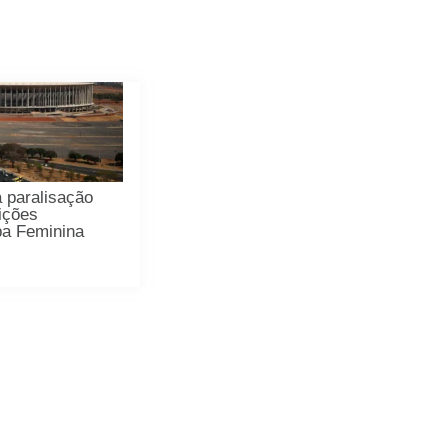
 paralisação
ições
pa Feminina