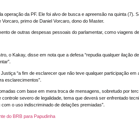
da operação da PF. Ele foi alvo de busca e apreensão na quinta (7). 
e Vorcaro, primo de Daniel Vorcaro, dono do Master.
ento de outras despesas pessoais do parlamentar, como viagens de 
o, o Kakay, disse em nota que a defesa “repudia qualquer ilação de i
tar”.
Justiça “a fim de esclarecer que não teve qualquer participação em 
ara esclarecimentos”.
s tomadas com base em mera troca de mensagens, sobretudo por terc
 controle severo de legalidade, tema que deverá ser enfrentado tec
 com o uso indiscriminado de delações premiadas”.
ente do BRB para Papudinha