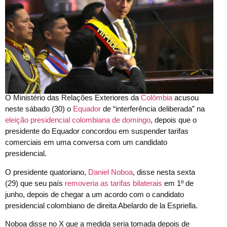
O Ministério das Relações Exteriores da
Colômbia
acusou
neste sábado (30) o
Equador
de “interferência deliberada” na
eleição presidencial colombiana de domingo
, depois que o
presidente do Equador concordou em suspender tarifas
comerciais em uma conversa com um candidato
presidencial.
O presidente quatoriano,
Daniel Noboa
, disse nesta sexta
(29) que seu país
removeria as tarifas bilaterais
em 1º de
junho, depois de chegar a um acordo com o candidato
presidencial colombiano de direita Abelardo de la Espriella.
Noboa disse no X que a medida seria tomada depois de