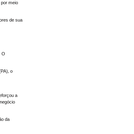
o por meio
tores de sua
. O
(PA), o
eforçou a
 negócio
ão da