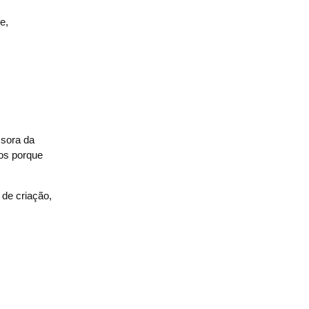
e,
ssora da
ios porque
 de criação,