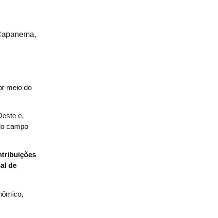
 Capanema,
or meio do
Oeste e,
 do campo
ntribuições
al de
onômico,