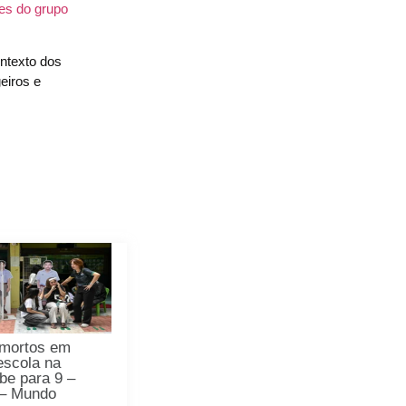
es do grupo
ntexto dos
eiros e
mortos em
 escola na
obe para 9 –
 – Mundo