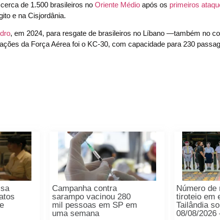
cerca de 1.500 brasileiros no
Oriente Médio
após os
primeiros ataqu
ito e na Cisjordânia.
dro
, em 2024, para resgate de brasileiros no Líbano —também no co
operações da Força Aérea foi o KC-30, com capacidade para 230 passag
lsa
Campanha contra
Número de 
atos
sarampo vacinou 280
tiroteio em
e
mil pessoas em SP em
Tailândia s
uma semana
08/08/2026