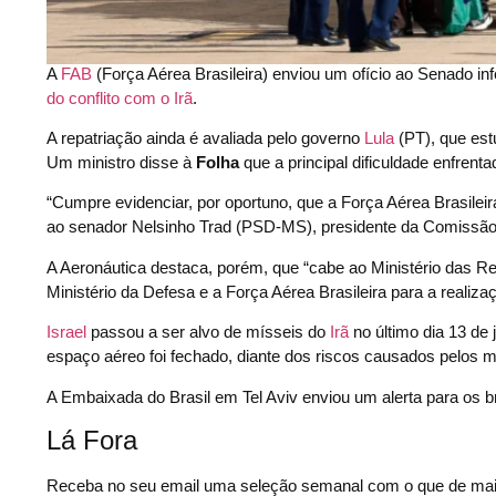
A
FAB
(Força Aérea Brasileira) enviou um ofício ao Senado 
do conflito com o Irã
.
A repatriação ainda é avaliada pelo governo
Lula
(PT), que est
Um ministro disse à
Folha
que a principal dificuldade enfren
“Cumpre evidenciar, por oportuno, que a Força Aérea Brasilei
ao senador Nelsinho Trad (PSD-MS), presidente da Comissão
A Aeronáutica destaca, porém, que “cabe ao Ministério das Re
Ministério da Defesa e a Força Aérea Brasileira para a realizaç
Israel
passou a ser alvo de mísseis do
Irã
no último dia 13 de 
espaço aéreo foi fechado, diante dos riscos causados pelos mís
A Embaixada do Brasil em Tel Aviv enviou um alerta para os bras
Lá Fora
Receba no seu email uma seleção semanal com o que de mai