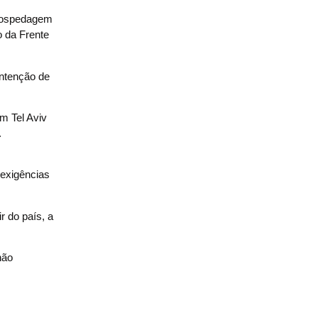
 hospedagem
o da Frente
intenção de
m Tel Aviv
.
 exigências
r do país, a
não