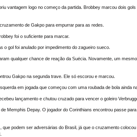
abriu vantagem logo no começo da partida. Brobbey marcou dois gols
 e cruzamento de Gakpo para empurrar para as redes.
obbey foi o suficiente para marcar.
 o gol foi anulado por impedimento do zagueiro sueco.
 tiraram qualquer chance de reação da Suécia. Novamente, um mesmo
controu Gakpo na segunda trave. Ele só escorou e marcou.
esquerda em jogada que começou com uma roubada de bola ainda na
ecebeu lançamento e chutou cruzado para vencer o goleiro Verbrugg
o de Memphis Depay. O jogador do Corinthians encontrou passe para
es, que podem ser adversárias do Brasil, já que o cruzamento colocou 
l.