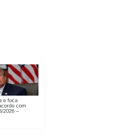
 e foca
acordo com
08/2026 –