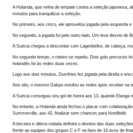
A Holanda, que vinha de empate contra a seleção japonesa, 
minutos para tranquilizar a seleção.
No primeiro, aos cinco, ele aproveitou jogada pela esquerda
No segundo, a jogada foi pelo outro lado. Um leve desvio de Br
A Suécia chegou a descontar com Lagerbielke, de cabeça, mas
No segundo tempo, o roteiro se repetiu. Dois gols precoces
holandês foi às redes duas vezes.
Logo aos dois minutos, Dumfries fez jogada pela direita e en
Aos oito, o mesmo Gakpo estufou as redes após receber na 
A Suécia conseguiu seu gol de honra aos 13, quando Elanga r
No entanto, a Holanda ainda fechou o placar com colaboraçã
Summerville, aos 42, finalizar sem chances para Nordfeldt.
A terceira e última rodada definirá o destino das duas seleçõ
frente as equipes dos grupos C e F na fase de 16 avos de fina