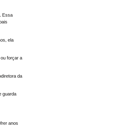
. Essa
pais
os, ela
ou forçar a
diretora da
e guarda
frer anos