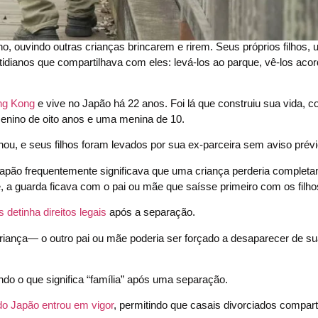
o, ouvindo outras crianças brincarem e rirem. Seus próprios filhos,
idianos que compartilhava com eles: levá-los ao parque, vê-los acor
ng Kong
e vive no Japão há 22 anos. Foi lá que construiu sua vida, 
enino de oito anos e uma menina de 10.
u, e seus filhos foram levados por sua ex-parceira sem aviso prévi
Japão frequentemente significava que uma criança perderia complet
a guarda ficava com o pai ou mãe que saísse primeiro com os filho
 detinha direitos legais
após a separação.
iança— o outro pai ou mãe poderia ser forçado a desaparecer de sua
ndo o que significa “família” após uma separação.
 do Japão entrou em vigor
, permitindo que casais divorciados compar