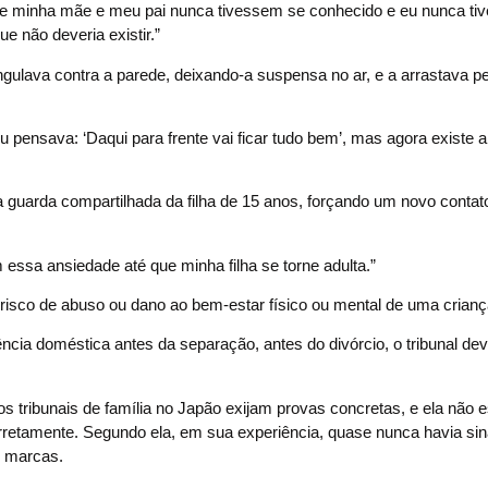
 que minha mãe e meu pai nunca tivessem se conhecido e eu nunca ti
e não deveria existir.”
ulava contra a parede, deixando-a suspensa no ar, e a arrastava p
 pensava: ‘Daqui para frente vai ficar tudo bem’, mas agora existe a
 a guarda compartilhada da filha de 15 anos, forçando um novo contat
essa ansiedade até que minha filha se torne adulta.”
risco de abuso ou dano ao bem-estar físico ou mental de uma crianç
ência doméstica antes da separação, antes do divórcio, o tribunal de
tribunais de família no Japão exijam provas concretas, e ela não e
retamente. Segundo ela, em sua experiência, quase nunca havia sina
r marcas.