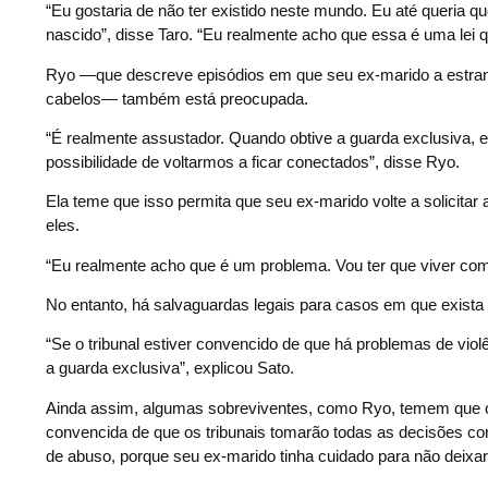
“Eu gostaria de não ter existido neste mundo. Eu até queria
nascido”, disse Taro. “Eu realmente acho que essa é uma lei qu
Ryo —que descreve episódios em que seu ex-marido a estrang
cabelos— também está preocupada.
“É realmente assustador. Quando obtive a guarda exclusiva, eu
possibilidade de voltarmos a ficar conectados”, disse Ryo.
Ela teme que isso permita que seu ex-marido volte a solicitar
eles.
“Eu realmente acho que é um problema. Vou ter que viver com 
No entanto, há salvaguardas legais para casos em que exista 
“Se o tribunal estiver convencido de que há problemas de viol
a guarda exclusiva”, explicou Sato.
Ainda assim, algumas sobreviventes, como Ryo, temem que os 
convencida de que os tribunais tomarão todas as decisões cor
de abuso, porque seu ex-marido tinha cuidado para não deixa