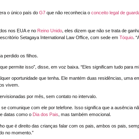
era o único país do
G7
que não reconhecia o
conceito legal de guard
ados nos EUA e no
Reino Unido
, eles dizem que não se trata de ganh
o escritório Setagaya International Law Office, com sede em
Tóquio
. 
perdido os filhos.
ue permite isso”, disse, em voz baixa. “Eles significam tudo para m
alquer oportunidade que tenha. Ele mantém duas residências, uma e
hos vivem.
visionadas por mês, sem contato no intervalo.
ha se comunique com ele por telefone. Isso significa que a ausência n
s e datas como o
Dia dos Pais
, mas também emocional.
cho que é direito das crianças falar com os pais, ambos os pais, sem
ndo no momento.”