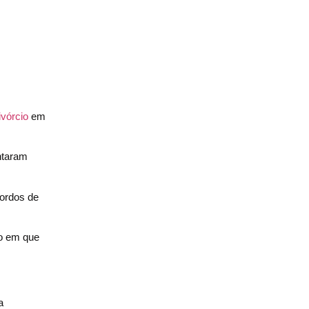
vórcio
em
ntaram
cordos de
po em que
a