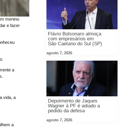
 um menino
dar e fazer
Flávio Bolsonaro almoça
com empresários em
conheceu
São Caetano do Sul (SP)
agosto 7, 2026
o.
amente a
s.
 vida, a
Depoimento de Jaques
Wagner à PF é adiado a
pedido da defesa
agosto 7, 2026
tilhem a