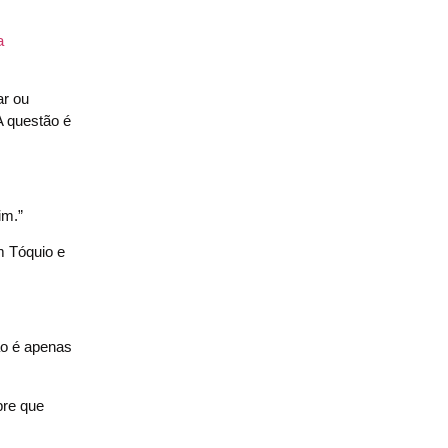
a
ar ou
“A questão é
im.”
m Tóquio e
ão é apenas
pre que