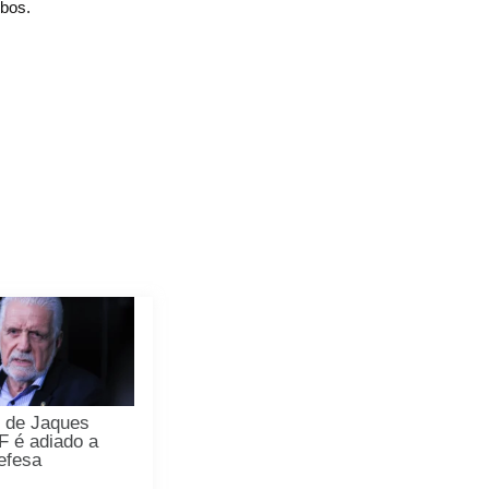
mbos.
 de Jaques
F é adiado a
efesa