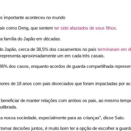
s importante aconteceu no mundo
 pais como Deng, que sentem
ter sido afastados de seus filhos
.
da família do Japão em décadas.
 do Japão, cerca de 38,5% dos casamentos no país
terminaram em di
o representa aproximadamente um em cada três casais.
86% dos casos, enquanto acordos de guarda compartilhada represe
enores de 18 anos com pais divorciados que foram impactadas por a
e beneficiar de manter relações com ambos os pais, ao mesmo tem
uilibrada.
 nossa sociedade, especialmente para as crianças”, disse Sato.
omar decisões juntos, é muito bom ter a opção de escolher a guard