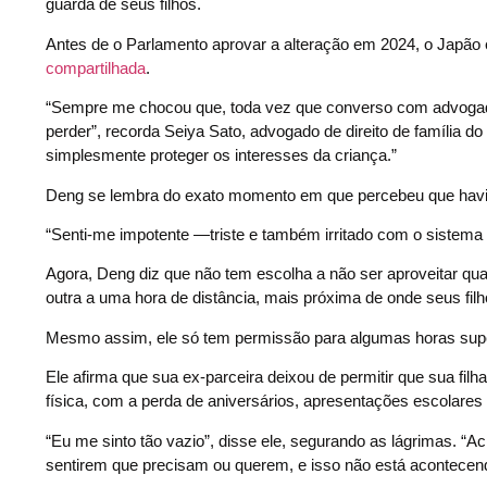
guarda de seus filhos.
Antes de o Parlamento aprovar a alteração em 2024, o Japão 
compartilhada
.
“Sempre me chocou que, toda vez que converso com advog
perder”, recorda Seiya Sato, advogado de direito de família d
simplesmente proteger os interesses da criança.”
Deng se lembra do exato momento em que percebeu que havia 
“Senti-me impotente —triste e também irritado com o sistema q
Agora, Deng diz que não tem escolha a não ser aproveitar qu
outra a uma hora de distância, mais próxima de onde seus fil
Mesmo assim, ele só tem permissão para algumas horas super
Ele afirma que sua ex-parceira deixou de permitir que sua fil
física, com a perda de aniversários, apresentações escolare
“Eu me sinto tão vazio”, disse ele, segurando as lágrimas. “A
sentirem que precisam ou querem, e isso não está acontece