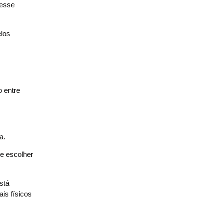
vesse
elos
o entre
a.
ve escolher
stá
is físicos