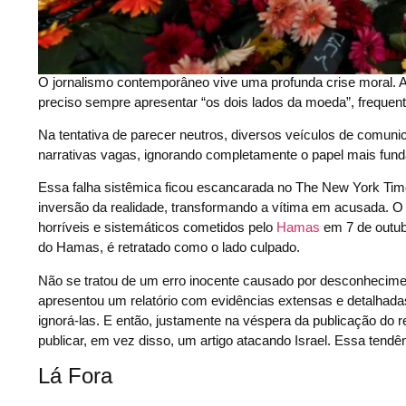
O jornalismo contemporâneo vive uma profunda crise moral. A b
preciso sempre apresentar “os dois lados da moeda”, freque
Na tentativa de parecer neutros, diversos veículos de com
narrativas vagas, ignorando completamente o papel mais fundam
Essa falha sistêmica ficou escancarada no The New York Ti
inversão da realidade, transformando a vítima em acusada. 
horríveis e sistemáticos cometidos pelo
Hamas
em 7 de outub
do Hamas, é retratado como o lado culpado.
Não se tratou de um erro inocente causado por desconhecime
apresentou um relatório com evidências extensas e detalhad
ignorá-las. E então, justamente na véspera da publicação do r
publicar, em vez disso, um artigo atacando Israel. Essa tend
Lá Fora