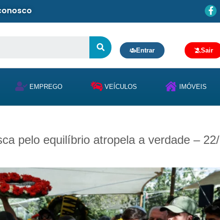
 conosco
Entrar
Sair
EMPREGO
VEÍCULOS
IMÓVEIS
a pelo equilíbrio atropela a verdade – 22