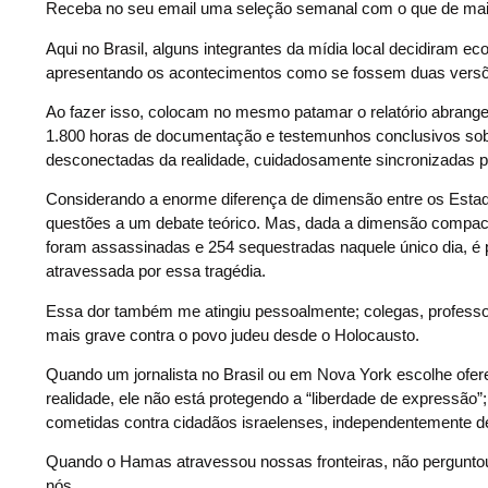
Receba no seu email uma seleção semanal com o que de mai
Aqui no Brasil, alguns integrantes da mídia local decidiram ecoa
apresentando os acontecimentos como se fossem duas versões
Ao fazer isso, colocam no mesmo patamar o relatório abrangen
1.800 horas de documentação e testemunhos conclusivos sobr
desconectadas da realidade, cuidadosamente sincronizadas par
Considerando a enorme diferença de dimensão entre os Estados 
questões a um debate teórico. Mas, dada a dimensão compact
foram assassinadas e 254 sequestradas naquele único dia, é p
atravessada por essa tragédia.
Essa dor também me atingiu pessoalmente; colegas, profess
mais grave contra o povo judeu desde o Holocausto.
Quando um jornalista no Brasil ou em Nova York escolhe ofere
realidade, ele não está protegendo a “liberdade de expressã
cometidas contra cidadãos israelenses, independentemente d
Quando o Hamas atravessou nossas fronteiras, não pergunto
nós.