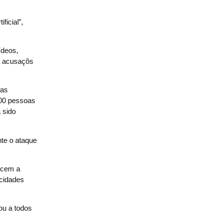
ficial”,
ídeos,
e acusaçõs
sas
200 pessoas
 sido
te o ataque
orcem a
ocidades
ou a todos