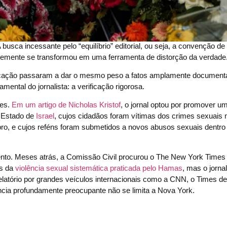
usca incessante pelo “equilíbrio” editorial, ou seja, a convenção de
ntemente se transformou em uma ferramenta de distorção da verdade
unicação passaram a dar o mesmo peso a fatos amplamente document
ental do jornalista: a verificação rigorosa.
mes.
Em um artigo de Nicholas Kristof
, o jornal optou por promover u
O Estado de
Israel
, cujos cidadãos foram vítimas dos crimes sexuais 
ro, e cujos reféns foram submetidos a novos abusos sexuais dentro 
nto. Meses atrás, a Comissão Civil procurou o The New York Times
as da
violência sexual sistemática praticada pelo Hamas
, mas o jorna
elatório por grandes veículos internacionais como a CNN, o Times de
ência profundamente preocupante não se limita a Nova York.