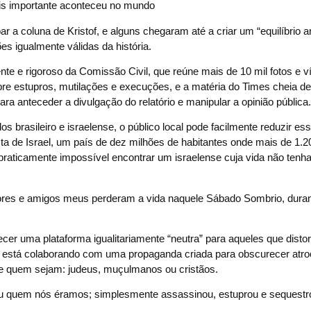
s importante aconteceu no mundo
r a coluna de Kristof, e alguns chegaram até a criar um “equilíbrio arti
 igualmente válidas da história.
te e rigoroso da Comissão Civil, que reúne mais de 10 mil fotos e v
e estupros, mutilações e execuções, e a matéria do Times cheia d
a anteceder a divulgação do relatório e manipular a opinião pública.
brasileiro e israelense, o público local pode facilmente reduzir es
a de Israel, um país de dez milhões de habitantes onde mais de 1.
raticamente impossível encontrar um israelense cuja vida não tenha
ores e amigos meus perderam a vida naquele Sábado Sombrio, duran
cer uma plataforma igualitariamente “neutra” para aqueles que dist
o”; está colaborando com uma propaganda criada para obscurecer atr
e quem sejam: judeus, muçulmanos ou cristãos.
u quem nós éramos; simplesmente assassinou, estuprou e sequestr