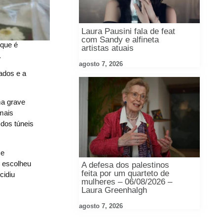
Laura Pausini fala de feat
com Sandy e alfineta
 que é
artistas atuais
.
agosto 7, 2026
ados e a
ma grave
mais
dos túneis
 e
l escolheu
A defesa dos palestinos
feita por um quarteto de
cidiu
mulheres – 06/08/2026 –
Laura Greenhalgh
agosto 7, 2026