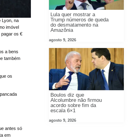
Lula quer mostrar a
Trump números de queda
 Lyon, na
do desmatamento na
no imóvel
Amazônia
 pagar os €
agosto 9, 2026
os a bens
que também
que os
espancada
Boulos diz que
Alcolumbre não firmou
acordo sobre fim da
escala 6×1
agosto 9, 2026
ue antes só
sta em