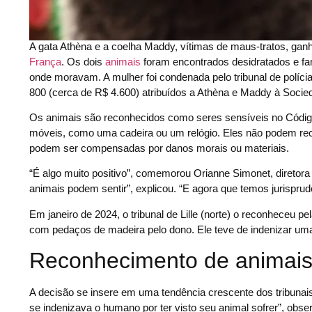
A gata Athèna e a coelha Maddy, vítimas de maus-tratos, gan
França
. Os dois
animais
foram encontrados desidratados e fa
onde moravam. A mulher foi condenada pelo tribunal de políci
800 (cerca de R$ 4.600) atribuídos a Athèna e Maddy à Socied
Os animais são reconhecidos como seres sensíveis no Código 
móveis, como uma cadeira ou um relógio. Eles não podem rece
podem ser compensadas por danos morais ou materiais.
“É algo muito positivo”, comemorou Orianne Simonet, diretor
animais podem sentir”, explicou. “E agora que temos jurispru
Em janeiro de 2024, o tribunal de Lille (norte) o reconheceu
com pedaços de madeira pelo dono. Ele teve de indenizar um
Reconhecimento de animais
A decisão se insere em uma tendência crescente dos tribunai
se indenizava o humano por ter visto seu animal sofrer”, obser