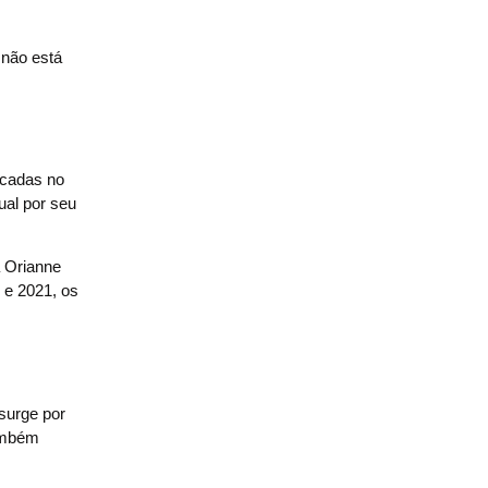
 não está
acadas no
ual por seu
 Orianne
 e 2021, os
surge por
também