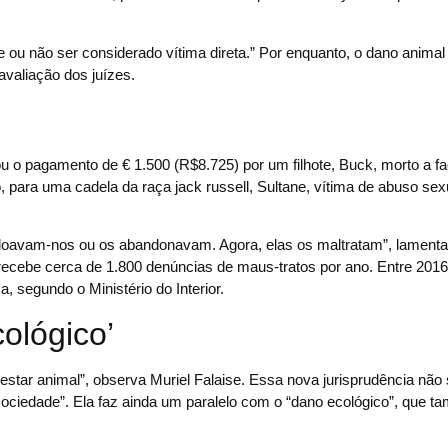
 ou não ser considerado vítima direta.” Por enquanto, o dano animal
avaliação dos juízes.
u o pagamento de € 1.500 (R$8.725) por um filhote, Buck, morto a f
iro, para uma cadela da raça jack russell, Sultane, vítima de abuso sex
doavam-nos ou os abandonavam. Agora, elas os maltratam”, lamenta
recebe cerca de 1.800 denúncias de maus-tratos por ano. Entre 2016
segundo o Ministério do Interior.
ológico’
ar animal”, observa Muriel Falaise. Essa nova jurisprudência não 
sociedade”. Ela faz ainda um paralelo com o “dano ecológico”, que 