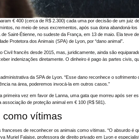
haram € 400 (cerca de R$ 2.300) cada uma por decisão de um juiz de
mintos, no meio de seus excrementos, após sua dona abandoná-los 
a de Saint-Étienne, no sudeste da França, em 13 de maio. Ela teve de
ade Protetora dos Animais (SPA) de Lyon, por “dano animal”.
Civil francês desde 2015, mas, juridicamente, ainda são equiparad
ber indenizações diretamente. O dinheiro é pago às partes civis, 
a administrativa da SPA de Lyon. “Esse dano reconhece o sofrimento 
dência na área, poderemos invocá-la em outros casos.”
 pela primeira vez em favor de Lanna, uma gata que morreu após ser 
a associação de proteção animal em € 100 (R$ 581).
 como vítimas
s franceses de reconhecer os animais como vítimas. “O absurdo é q
va Muriel Falaise, professora de direito privado em Lyon e especiali